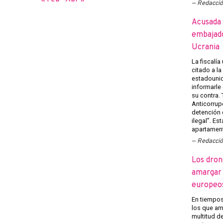
Redacci
Acusada 
embajado
Ucrania
La fiscalía
citado a l
estadounid
informarle
su contra.
Anticorrup
detención 
ilegal”. Es
apartament
Redacci
Los dron
amargar l
europeo
En tiempos 
los que am
multitud d