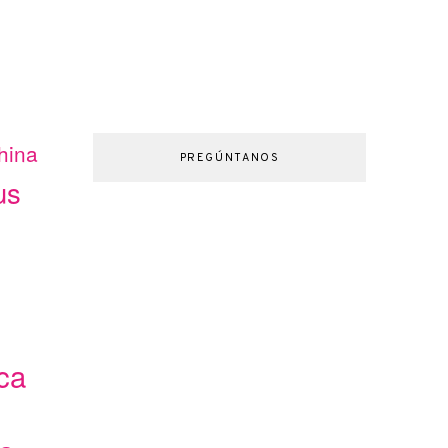
hina
PREGÚNTANOS
us
ca