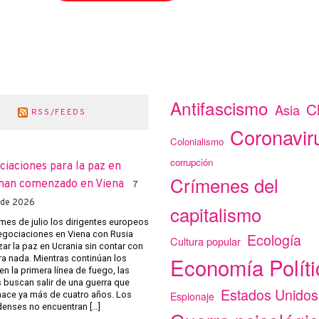
Antifascismo
C
Asia
RSS/FEEDS
Coronavir
Colonialismo
corrupción
ciaciones para la paz en
Crímenes del
han comenzado en Viena
7
 de 2026
capitalismo
mes de julio los dirigentes europeos
negociaciones en Viena con Rusia
Ecología
Cultura popular
ar la paz en Ucrania sin contar con
Economía Políti
ra nada. Mientras continúan los
n la primera línea de fuego, las
s buscan salir de una guerra que
Estados Unidos
Espionaje
ace ya más de cuatro años. Los
enses no encuentran […]