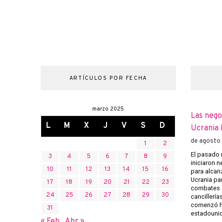
ARTÍCULOS POR FECHA
marzo 2025
Las nego
L
M
X
J
V
S
D
Ucrania 
de agosto
1
2
El pasado 
3
4
5
6
7
8
9
iniciaron 
10
11
12
13
14
15
16
para alcanz
Ucrania pa
17
18
19
20
21
22
23
combates e
24
25
26
27
28
29
30
cancillería
comenzó h
31
estadounid
« Feb
Abr »