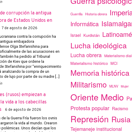
Guerra psicológi
ón
Imperi
de corrupción la antigua
Guerrilla
Historia obrera
ra de Estados Unidos en
Islamalg
Informática
7 de agosto de 2026
Latinoamé
Israel
Kurdistán
 ucraniana contra la corrupción ha
a antigua embajadora
Lucha ideológica
ense Olga Stefanishina para
 oficialmente de las acusaciones en
Lucha obrera
Materialismo dial
 También ha pedido al Tribunal
ción de Kiev que ordene la
Materialismo histórico
MCI
de Stefanshina por “enriquecimiento
Memoria histórica
tá analizando la compra de un
o de lujo por parte de su madre […]
Militarismo
ón
MLNV
Mujer
Oriente Medio
es (rusos) empiezan a
Pa
a vida a los cabecillas
Protesta popular
Racismo
s
6 de agosto de 2026
Represión
Rusia
de la Guerra Fría fueron los ovnis
argaron la vida al mundo. Crearon
Tejemaneje institucional
e polémicas. Unos decían que los