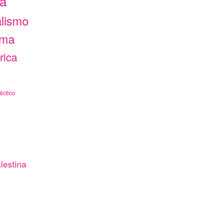
ca
alismo
ama
rica
éctico
lestina