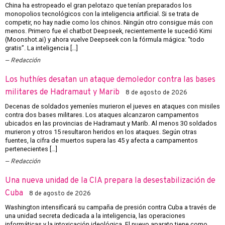
China ha estropeado el gran pelotazo que tenían preparados los
monopolios tecnológicos con la inteligencia artificial. Si se trata de
competir, no hay nadie como los chinos. Ningún otro consigue más con
menos. Primero fue el chatbot Deepseek, recientemente le sucedió Kimi
(Moonshot.ai) y ahora vuelve Deepseek con la fórmula mágica: “todo
gratis”. La inteligencia […]
Redacción
Los huthíes desatan un ataque demoledor contra las bases
militares de Hadramaut y Marib
8 de agosto de 2026
Decenas de soldados yemeníes murieron el jueves en ataques con misiles
contra dos bases militares. Los ataques alcanzaron campamentos
ubicados en las provincias de Hadramaut y Marib. Al menos 30 soldados
murieron y otros 15 resultaron heridos en los ataques. Según otras
fuentes, la cifra de muertos supera las 45 y afecta a campamentos
pertenecientes […]
Redacción
Una nueva unidad de la CIA prepara la desestabilización de
Cuba
8 de agosto de 2026
Washington intensificará su campaña de presión contra Cuba a través de
una unidad secreta dedicada a la inteligencia, las operaciones
informáticas y la intoxicación ideológica. El nuevo aparato tiene como