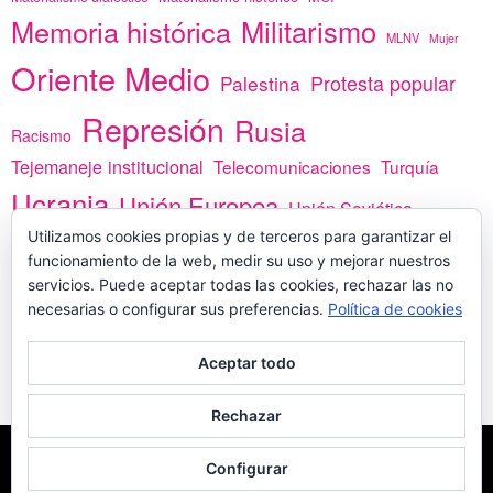
Memoria histórica
Militarismo
MLNV
Mujer
Oriente Medio
Protesta popular
Palestina
Represión
Rusia
Racismo
Tejemaneje institucional
Telecomunicaciones
Turquía
Ucrania
Unión Europea
Unión Soviética
Utilizamos cookies propias y de terceros para garantizar el
África
vacunas
Yemen
funcionamiento de la web, medir su uso y mejorar nuestros
servicios. Puede aceptar todas las cookies, rechazar las no
necesarias o configurar sus preferencias.
Política de cookies
PREGÚNTANOS
Aceptar todo
Rechazar
COPYLEFT - CÍTANOS SI USAS CONTENIDOS DE ESTA WEB
POLÍTICA DE
Configurar
COOKIES
MADE WITH
POR
WPLOOK THEMES