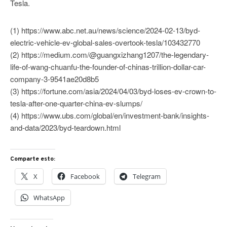
Tesla.
(1) https://www.abc.net.au/news/science/2024-02-13/byd-
electric-vehicle-ev-global-sales-overtook-tesla/103432770
(2) https://medium.com/@guangxizhang1207/the-legendary-
life-of-wang-chuanfu-the-founder-of-chinas-trillion-dollar-car-
company-3-9541ae20d8b5
(3) https://fortune.com/asia/2024/04/03/byd-loses-ev-crown-to-
tesla-after-one-quarter-china-ev-slumps/
(4) https://www.ubs.com/global/en/investment-bank/insights-
and-data/2023/byd-teardown.html
Comparte esto:
X
Facebook
Telegram
WhatsApp