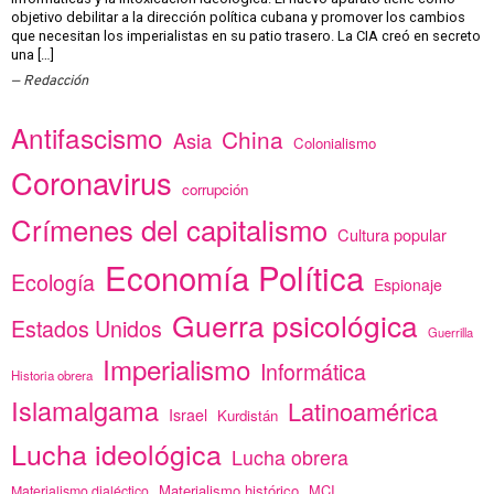
objetivo debilitar a la dirección política cubana y promover los cambios
que necesitan los imperialistas en su patio trasero. La CIA creó en secreto
una […]
Redacción
Antifascismo
China
Asia
Colonialismo
Coronavirus
corrupción
Crímenes del capitalismo
Cultura popular
Economía Política
Ecología
Espionaje
Guerra psicológica
Estados Unidos
Guerrilla
Imperialismo
Informática
Historia obrera
Islamalgama
Latinoamérica
Israel
Kurdistán
Lucha ideológica
Lucha obrera
Materialismo histórico
MCI
Materialismo dialéctico