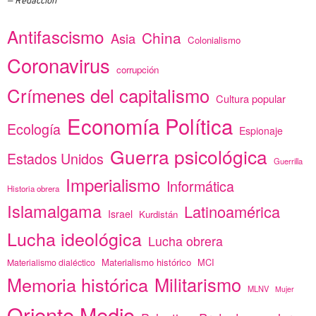
Redacción
Antifascismo
China
Asia
Colonialismo
Coronavirus
corrupción
Crímenes del capitalismo
Cultura popular
Economía Política
Ecología
Espionaje
Guerra psicológica
Estados Unidos
Guerrilla
Imperialismo
Informática
Historia obrera
Islamalgama
Latinoamérica
Israel
Kurdistán
Lucha ideológica
Lucha obrera
Materialismo histórico
MCI
Materialismo dialéctico
Memoria histórica
Militarismo
MLNV
Mujer
Oriente Medio