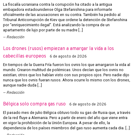
La fiscalía ucraniana contra la corrupción ha citado a la antigua
embajadora estadounidense Olga Stefanishina para informarle
oficialmente de las acusaciones en su contra. También ha pedido al
Tribunal Anticorrupción de Kiev que ordene la detención de Stefanshina
por “enriquecimiento ilegal”. Está analizando la compra de un
apartamento de lujo por parte de su madre […]
Redacción
Los drones (rusos) empiezan a amargar la vida a los
cabecillas europeos
6 de agosto de 2026
En tiempos de la Guerra Fría fueron los ovnis los que amargaron la vida al
mundo. Crearon multitud de polémicas. Unos decían que los ovnis no
existían; otros que los habían visto con sus propios ojos. Pero nadie dijo
nunca que los ovnis fueran rusos. Ahora ocurre lo mismo con los drones,
aunque nadie duda […]
Redacción
Bélgica solo compra gas ruso
6 de agosto de 2026
El pasado mes de julio Bélgica obtuvo todo su gas de Rusia que, a través
de la red fluye a Alemania. Pero a partir de enero del año que viene entra
en vigor la prohibición de la Unión Europea. A pesar de ello, la
dependencia de los países miembros del gas ruso aumenta cada dia. […]