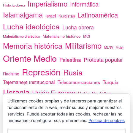
Imperialismo
Informática
Historia obrera
Islamalgama
Latinoamérica
Israel
Kurdistán
Lucha ideológica
Lucha obrera
Materialismo histórico
MCI
Materialismo dialéctico
Memoria histórica
Militarismo
MLNV
Mujer
Oriente Medio
Protesta popular
Palestina
Represión
Rusia
Racismo
Tejemaneje institucional
Telecomunicaciones
Turquía
Ucrania
Unión Europea
Unión Soviética
África
Utilizamos cookies propias y de terceros para garantizar el
vacunas
Yemen
funcionamiento de la web, medir su uso y mejorar nuestros
servicios. Puede aceptar todas las cookies, rechazar las no
necesarias o configurar sus preferencias.
Política de cookies
PREGÚNTANOS