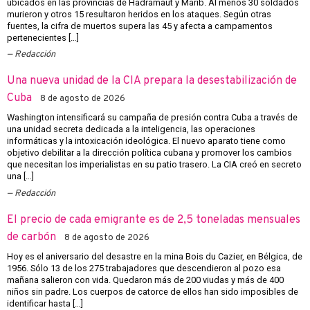
ubicados en las provincias de Hadramaut y Marib. Al menos 30 soldados
murieron y otros 15 resultaron heridos en los ataques. Según otras
fuentes, la cifra de muertos supera las 45 y afecta a campamentos
pertenecientes […]
Redacción
Una nueva unidad de la CIA prepara la desestabilización de
Cuba
8 de agosto de 2026
Washington intensificará su campaña de presión contra Cuba a través de
una unidad secreta dedicada a la inteligencia, las operaciones
informáticas y la intoxicación ideológica. El nuevo aparato tiene como
objetivo debilitar a la dirección política cubana y promover los cambios
que necesitan los imperialistas en su patio trasero. La CIA creó en secreto
una […]
Redacción
El precio de cada emigrante es de 2,5 toneladas mensuales
de carbón
8 de agosto de 2026
Hoy es el aniversario del desastre en la mina Bois du Cazier, en Bélgica, de
1956. Sólo 13 de los 275 trabajadores que descendieron al pozo esa
mañana salieron con vida. Quedaron más de 200 viudas y más de 400
niños sin padre. Los cuerpos de catorce de ellos han sido imposibles de
identificar hasta […]