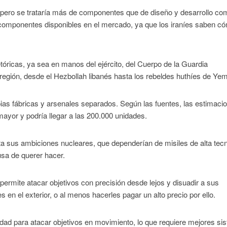
a pero se trataría más de componentes que de diseño y desarrollo co
 componentes disponibles en el mercado, ya que los iraníes saben c
óricas, ya sea en manos del ejército, del Cuerpo de la Guardia
a región, desde el Hezbollah libanés hasta los rebeldes huthíes de Ye
opias fábricas y arsenales separados. Según las fuentes, las estimaci
mayor y podría llegar a las 200.000 unidades.
ta sus ambiciones nucleares, que dependerían de misiles de alta tec
usa de querer hacer.
permite atacar objetivos con precisión desde lejos y disuadir a sus
 en el exterior, o al menos hacerles pagar un alto precio por ello.
idad para atacar objetivos en movimiento, lo que requiere mejores s