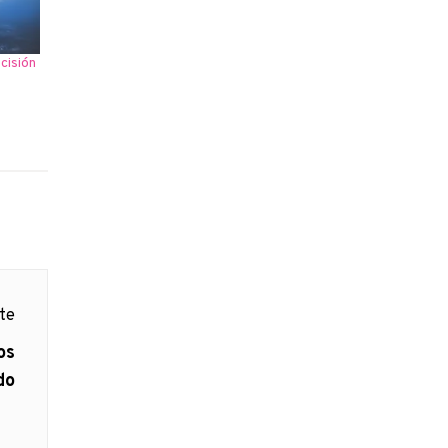
cisión
s
nte
os
do