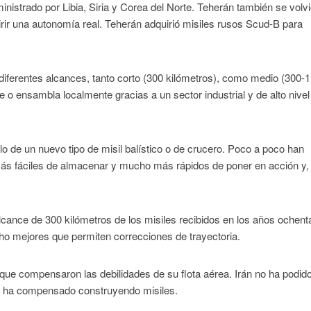
uministrado por Libia, Siria y Corea del Norte. Teherán también se volv
irir una autonomía real. Teherán adquirió misiles rusos Scud-B para
diferentes alcances, tanto corto (300 kilómetros), como medio (300-1
e o ensambla localmente gracias a un sector industrial y de alto nivel
lo de un nuevo tipo de misil balístico o de crucero. Poco a poco han
más fáciles de almacenar y mucho más rápidos de poner en acción y,
alcance de 300 kilómetros de los misiles recibidos en los años ochent
o mejores que permiten correcciones de trayectoria.
que compensaron las debilidades de su flota aérea. Irán no ha podid
lo ha compensado construyendo misiles.