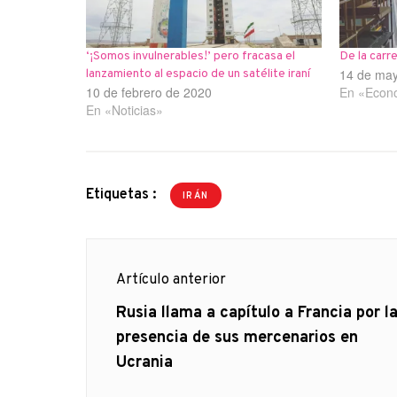
‘¡Somos invulnerables!’ pero fracasa el
De la carre
14 de ma
lanzamiento al espacio de un satélite iraní
10 de febrero de 2020
En «Econ
En «Noticias»
Etiquetas :
IRÁN
Navegación
Artículo anterior
de
Artículo
Rusia llama a capítulo a Francia por l
anterior
presencia de sus mercenarios en
entradas
Ucrania