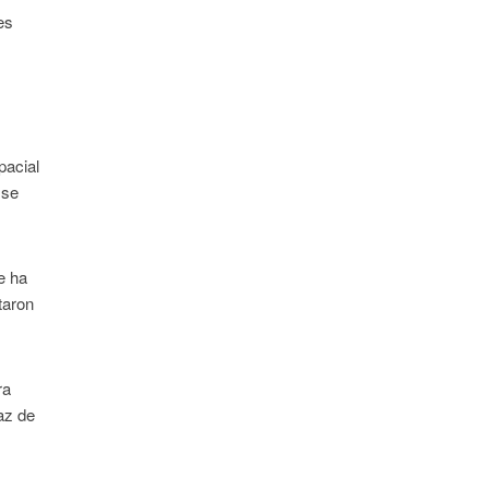
es
pacial
 se
e ha
taron
ra
az de