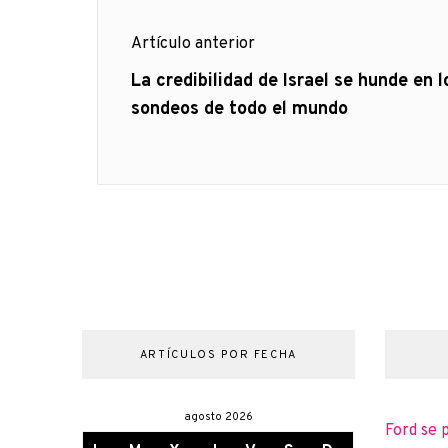
Navegación
Artículo anterior
de
Artículo
La credibilidad de Israel se hunde en l
anterior
sondeos de todo el mundo
entradas
ARTÍCULOS POR FECHA
agosto 2026
Ford se 