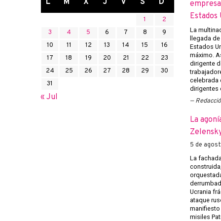
L
M
X
J
V
S
D
empresas
Estados 
1
2
La multina
3
4
5
6
7
8
9
llegada de
10
11
12
13
14
15
16
Estados U
máximo. Así
17
18
19
20
21
22
23
dirigente d
24
25
26
27
28
29
30
trabajadore
celebrada e
31
dirigentes
« Jul
Redacci
La agoní
Zelensky
5 de agos
La fachada
construida
orquestada
derrumbado
Ucrania frá
ataque rus
manifiesto
misiles Pat