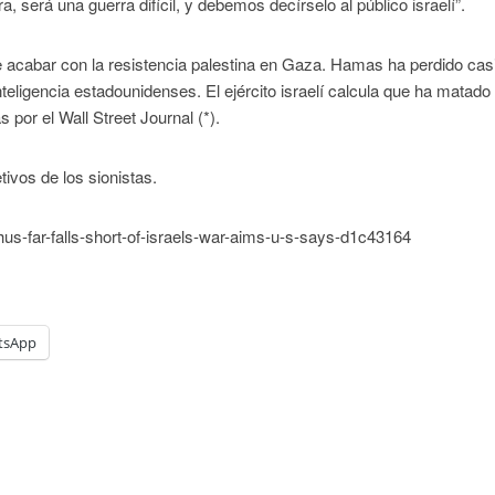
, será una guerra difícil, y debemos decírselo al público israelí”.
e acabar con la resistencia palestina en Gaza. Hamas ha perdido cas
nteligencia estadounidenses. El ejército israelí calcula que ha matado
 por el Wall Street Journal (*).
ivos de los sionistas.
hus-far-falls-short-of-israels-war-aims-u-s-says-d1c43164
tsApp