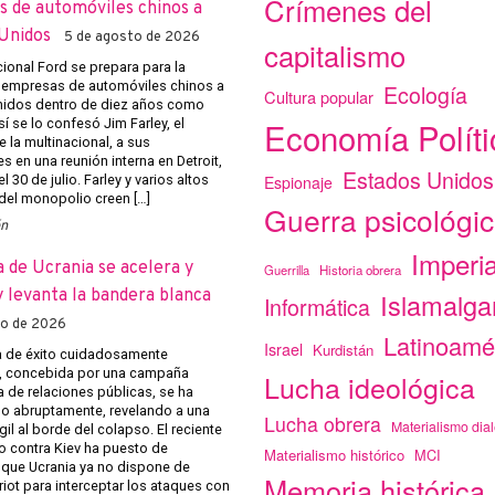
Crímenes del
 de automóviles chinos a
Unidos
5 de agosto de 2026
capitalismo
cional Ford se prepara para la
 empresas de automóviles chinos a
Ecología
Cultura popular
nidos dentro de diez años como
Economía Políti
 se lo confesó Jim Farley, el
e la multinacional, a sus
s en una reunión interna en Detroit,
Estados Unidos
Espionaje
l 30 de julio. Farley y varios altos
 del monopolio creen […]
Guerra psicológi
ón
Imperi
a de Ucrania se acelera y
Guerrilla
Historia obrera
 levanta la bandera blanca
Islamalg
Informática
to de 2026
Latinoamé
Israel
Kurdistán
 de éxito cuidadosamente
, concebida por una campaña
Lucha ideológica
 de relaciones públicas, se ha
 abruptamente, revelando a una
Lucha obrera
Materialismo dial
gil al borde del colapso. El reciente
o contra Kiev ha puesto de
Materialismo histórico
MCI
 que Ucrania ya no dispone de
Memoria histórica
riot para interceptar los ataques con