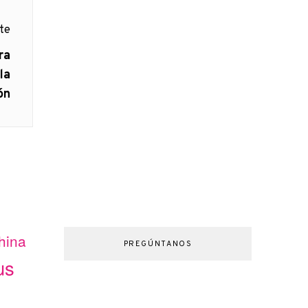
nte
ra
la
ón
hina
PREGÚNTANOS
us