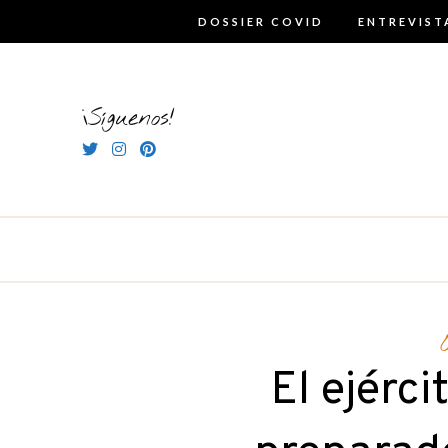
Skip
DOSSIER COVID
ENTREVIST
to
content
¡Síguenos!
El ejérci