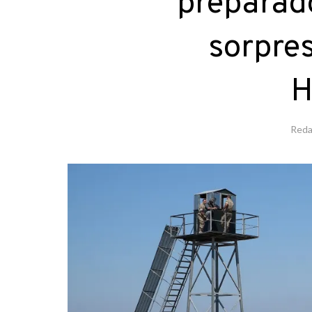
preparad
sorpres
H
Reda