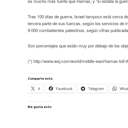
es mucho más fuerte que Hamas, y “si estalla la guerra
Tras 100 días de guerra, Israel tampoco está cerca d
tercera parte de sus fuerzas, según los servicios de i
9.000 combatientes palestinos, según cifras publicadas
Son porcentajes que están muy por debajo de los objet
(*) http://www.wsj.com/world/middle-east/hamas-toll-t
Comparte esto:
X
Facebook
Telegram
Wha
Me gusta esto: