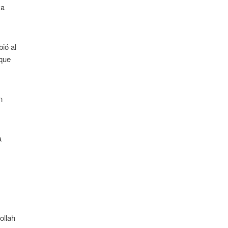
va
ió al
 que
n
a
ollah