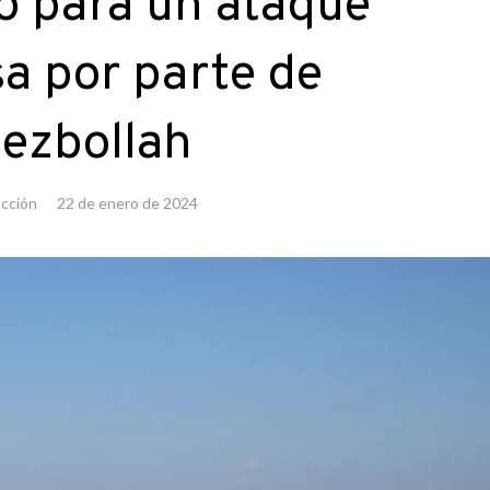
o para un ataque
a por parte de
ezbollah
cción
22 de enero de 2024