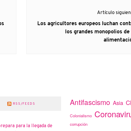
Artículo siguie
Artículo
os
Los agricultores europeos luchan cont
siguiente:
los grandes monopolios de 
alimentaci
Antifascismo
C
Asia
RSS/FEEDS
Coronavir
Colonialismo
corrupción
prepara para la llegada de