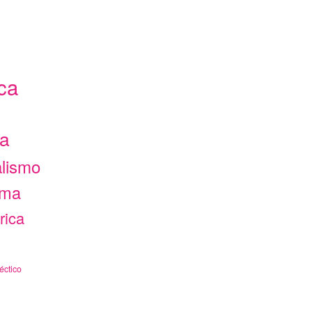
ca
ca
alismo
ama
rica
éctico