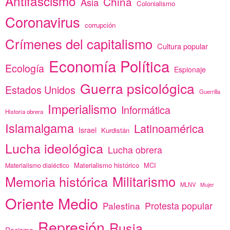
Antifascismo
China
Asia
Colonialismo
Coronavirus
corrupción
Crímenes del capitalismo
Cultura popular
Economía Política
Ecología
Espionaje
Guerra psicológica
Estados Unidos
Guerrilla
Imperialismo
Informática
Historia obrera
Islamalgama
Latinoamérica
Israel
Kurdistán
Lucha ideológica
Lucha obrera
Materialismo histórico
MCI
Materialismo dialéctico
Memoria histórica
Militarismo
MLNV
Mujer
Oriente Medio
Protesta popular
Palestina
Represión
Rusia