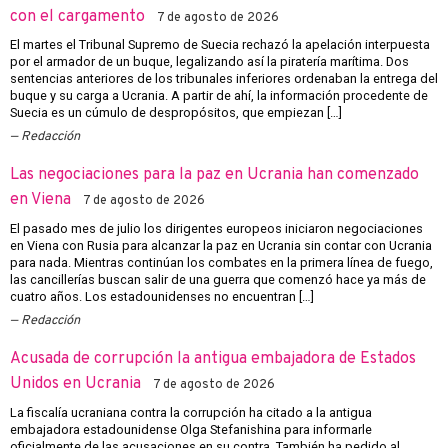
con el cargamento
7 de agosto de 2026
El martes el Tribunal Supremo de Suecia rechazó la apelación interpuesta
por el armador de un buque, legalizando así la piratería marítima. Dos
sentencias anteriores de los tribunales inferiores ordenaban la entrega del
buque y su carga a Ucrania. A partir de ahí, la información procedente de
Suecia es un cúmulo de despropósitos, que empiezan […]
Redacción
Las negociaciones para la paz en Ucrania han comenzado
en Viena
7 de agosto de 2026
El pasado mes de julio los dirigentes europeos iniciaron negociaciones
en Viena con Rusia para alcanzar la paz en Ucrania sin contar con Ucrania
para nada. Mientras continúan los combates en la primera línea de fuego,
las cancillerías buscan salir de una guerra que comenzó hace ya más de
cuatro años. Los estadounidenses no encuentran […]
Redacción
Acusada de corrupción la antigua embajadora de Estados
Unidos en Ucrania
7 de agosto de 2026
La fiscalía ucraniana contra la corrupción ha citado a la antigua
embajadora estadounidense Olga Stefanishina para informarle
oficialmente de las acusaciones en su contra. También ha pedido al