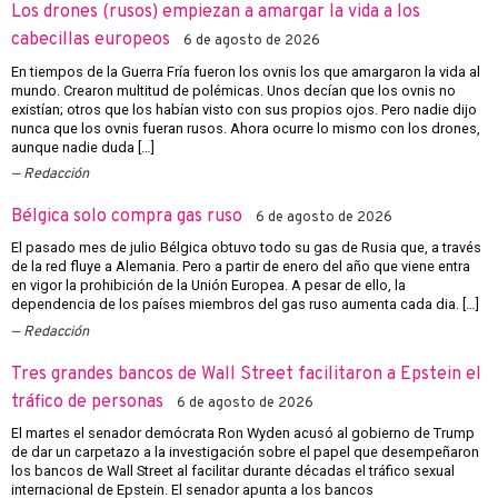
Los drones (rusos) empiezan a amargar la vida a los
cabecillas europeos
6 de agosto de 2026
En tiempos de la Guerra Fría fueron los ovnis los que amargaron la vida al
mundo. Crearon multitud de polémicas. Unos decían que los ovnis no
existían; otros que los habían visto con sus propios ojos. Pero nadie dijo
nunca que los ovnis fueran rusos. Ahora ocurre lo mismo con los drones,
aunque nadie duda […]
Redacción
Bélgica solo compra gas ruso
6 de agosto de 2026
El pasado mes de julio Bélgica obtuvo todo su gas de Rusia que, a través
de la red fluye a Alemania. Pero a partir de enero del año que viene entra
en vigor la prohibición de la Unión Europea. A pesar de ello, la
dependencia de los países miembros del gas ruso aumenta cada dia. […]
Redacción
Tres grandes bancos de Wall Street facilitaron a Epstein el
tráfico de personas
6 de agosto de 2026
El martes el senador demócrata Ron Wyden acusó al gobierno de Trump
de dar un carpetazo a la investigación sobre el papel que desempeñaron
los bancos de Wall Street al facilitar durante décadas el tráfico sexual
internacional de Epstein. El senador apunta a los bancos