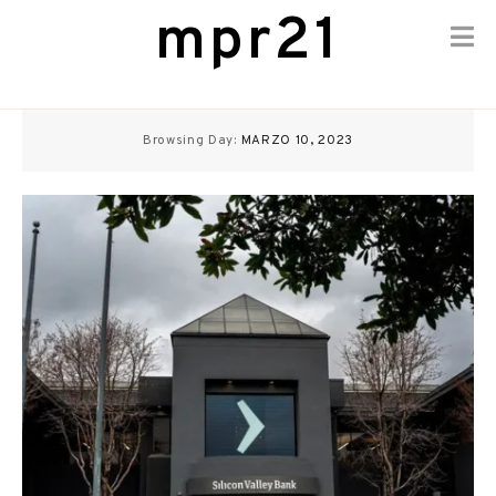
mpr21
Skip
to
Browsing Day:
MARZO 10, 2023
content