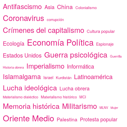
Antifascismo
China
Asia
Colonialismo
Coronavirus
corrupción
Crímenes del capitalismo
Cultura popular
Economía Política
Ecología
Espionaje
Guerra psicológica
Estados Unidos
Guerrilla
Imperialismo
Informática
Historia obrera
Islamalgama
Latinoamérica
Israel
Kurdistán
Lucha ideológica
Lucha obrera
Materialismo histórico
MCI
Materialismo dialéctico
Memoria histórica
Militarismo
MLNV
Mujer
Oriente Medio
Protesta popular
Palestina