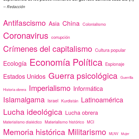
Redacción
Antifascismo
China
Asia
Colonialismo
Coronavirus
corrupción
Crímenes del capitalismo
Cultura popular
Economía Política
Ecología
Espionaje
Guerra psicológica
Estados Unidos
Guerrilla
Imperialismo
Informática
Historia obrera
Islamalgama
Latinoamérica
Israel
Kurdistán
Lucha ideológica
Lucha obrera
Materialismo histórico
MCI
Materialismo dialéctico
Memoria histórica
Militarismo
MLNV
Mujer