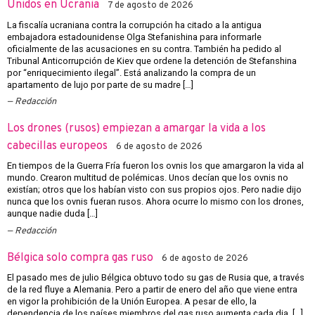
Unidos en Ucrania
7 de agosto de 2026
La fiscalía ucraniana contra la corrupción ha citado a la antigua
embajadora estadounidense Olga Stefanishina para informarle
oficialmente de las acusaciones en su contra. También ha pedido al
Tribunal Anticorrupción de Kiev que ordene la detención de Stefanshina
por “enriquecimiento ilegal”. Está analizando la compra de un
apartamento de lujo por parte de su madre […]
Redacción
Los drones (rusos) empiezan a amargar la vida a los
cabecillas europeos
6 de agosto de 2026
En tiempos de la Guerra Fría fueron los ovnis los que amargaron la vida al
mundo. Crearon multitud de polémicas. Unos decían que los ovnis no
existían; otros que los habían visto con sus propios ojos. Pero nadie dijo
nunca que los ovnis fueran rusos. Ahora ocurre lo mismo con los drones,
aunque nadie duda […]
Redacción
Bélgica solo compra gas ruso
6 de agosto de 2026
El pasado mes de julio Bélgica obtuvo todo su gas de Rusia que, a través
de la red fluye a Alemania. Pero a partir de enero del año que viene entra
en vigor la prohibición de la Unión Europea. A pesar de ello, la
dependencia de los países miembros del gas ruso aumenta cada dia. […]