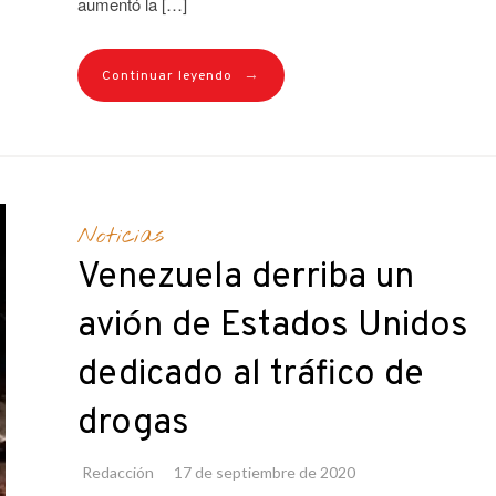
aumentó la […]
→
Continuar leyendo
Noticias
Venezuela derriba un
avión de Estados Unidos
dedicado al tráfico de
drogas
Redacción
17 de septiembre de 2020