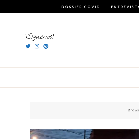
Skip
DOSSIER COVID
ENTREVIST
to
content
¡Síguenos!
Brows