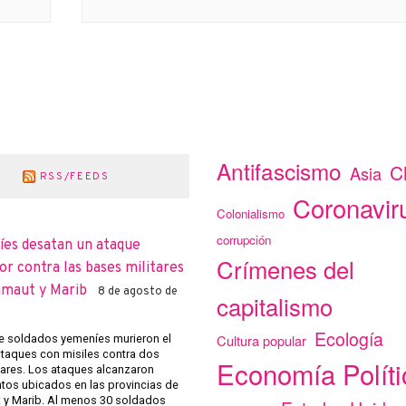
Antifascismo
C
Asia
RSS/FEEDS
Coronavir
Colonialismo
corrupción
íes desatan un ataque
Crímenes del
r contra las bases militares
amaut y Marib
8 de agosto de
capitalismo
Ecología
Cultura popular
 soldados yemeníes murieron el
ataques con misiles contra dos
Economía Políti
tares. Los ataques alcanzaron
os ubicados en las provincias de
y Marib. Al menos 30 soldados