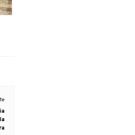
e
nte
ia
la
ra