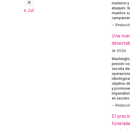
31
murieron y 
ataques. Se
« Jul
muertos su
campament
Redacci
Una nuev
desestab
de 2026
Washington
presión co
secreta ded
operacione
ideológica
objetivo de
y promover
imperialist
en secreto 
Redacci
El preci
tonelada