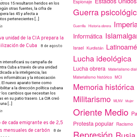
Estados Unidos
Espionaje
otros 15 resultaron heridos en los
Guerra psicológi
gún otras fuentes, la cifra de
pera las 45 y afecta a
os pertenecientes […]
Imperi
Guerrilla
Historia obrera
ón
Islamalg
Informática
a unidad de la CIA prepara la
Latinoamé
ilización de Cuba
8 de agosto
Israel
Kurdistán
Lucha ideológica
 intensificará su campaña de
Lucha obrera
ntra Cuba a través de una unidad
Materialismo dial
icada a la inteligencia, las
Materialismo histórico
MCI
s informáticas y la intoxicación
. El nuevo aparato tiene como
Memoria histórica
bilitar a la dirección política cubana
 los cambios que necesitan los
Militarismo
as en su patio trasero. La CIA creó
MLNV
Mujer
una […]
Oriente Medio
ón
Pa
Protesta popular
o de cada emigrante es de 2,5
Racismo
s mensuales de carbón
Represión
8 de
Rusia