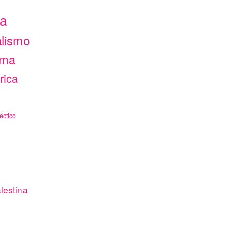
ca
alismo
ama
rica
éctico
lestina