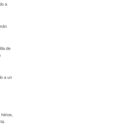
do a
erán
lla de
n
do a un
 héroe,
ta.