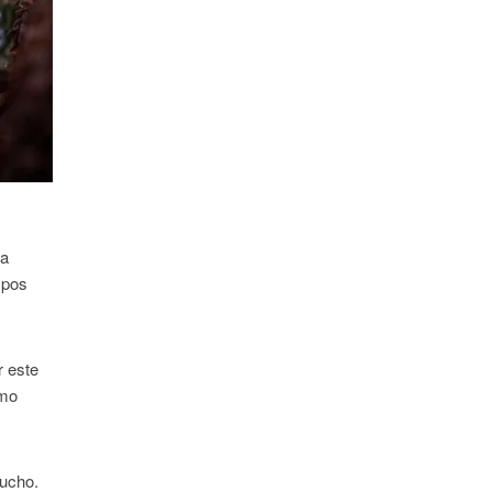
ba
mpos
r este
omo
ucho.