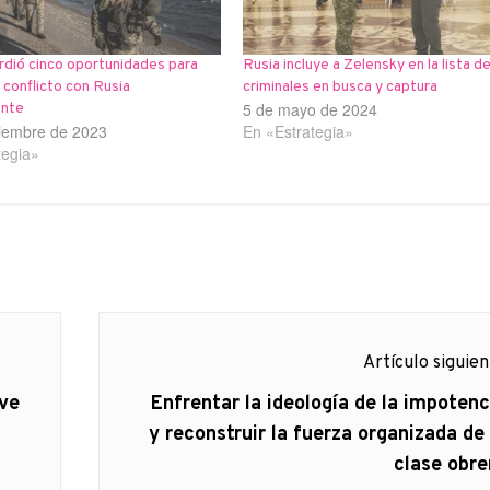
rdió cinco oportunidades para
Rusia incluye a Zelensky en la lista d
l conflicto con Rusia
criminales en busca y captura
5 de mayo de 2024
ente
iembre de 2023
En «Estrategia»
tegia»
Artículo siguie
Artículo
eve
Enfrentar la ideología de la impotenc
siguiente:
y reconstruir la fuerza organizada de 
clase obre