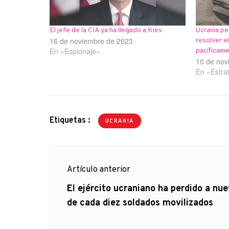
El jefe de la CIA ya ha llegado a Kiev
Ucrania pe
16 de noviembre de 2023
resolver e
En «Espionaje»
pacíficam
10 de nov
En «Estra
Etiquetas :
UCRANIA
Navegación
Artículo anterior
de
Artículo
El ejército ucraniano ha perdido a nu
anterior
de cada diez soldados movilizados
entradas