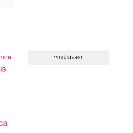
hina
PREGÚNTANOS
us
ca