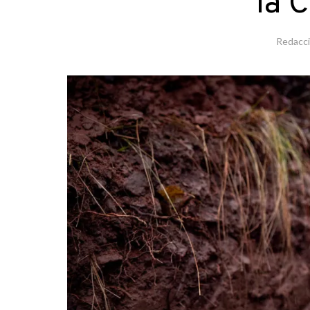
la 
Redacc