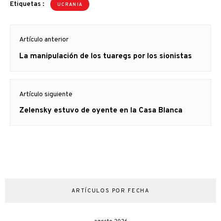
Etiquetas :
UCRANIA
Navegación
Artículo anterior
de
Artículo
La manipulación de los tuaregs por los sionistas
entradas
anterior
Artículo siguiente
Artículo
Zelensky estuvo de oyente en la Casa Blanca
siguiente:
ARTÍCULOS POR FECHA