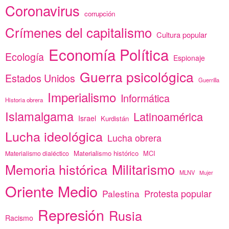
Coronavirus
corrupción
Crímenes del capitalismo
Cultura popular
Economía Política
Ecología
Espionaje
Guerra psicológica
Estados Unidos
Guerrilla
Imperialismo
Informática
Historia obrera
Islamalgama
Latinoamérica
Israel
Kurdistán
Lucha ideológica
Lucha obrera
Materialismo histórico
MCI
Materialismo dialéctico
Memoria histórica
Militarismo
MLNV
Mujer
Oriente Medio
Protesta popular
Palestina
Represión
Rusia
Racismo