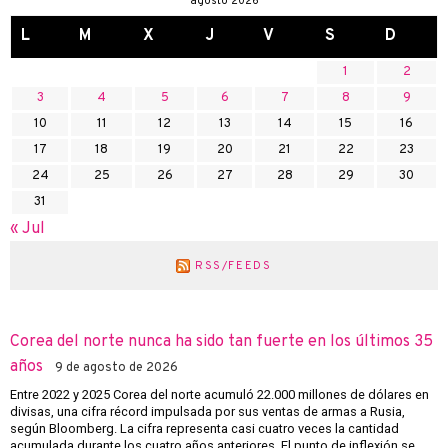
agosto 2026
L
M
X
J
V
S
D
1
2
3
4
5
6
7
8
9
10
11
12
13
14
15
16
17
18
19
20
21
22
23
24
25
26
27
28
29
30
31
« Jul
RSS/FEEDS
Corea del norte nunca ha sido tan fuerte en los últimos 35
años
9 de agosto de 2026
Entre 2022 y 2025 Corea del norte acumuló 22.000 millones de dólares en
divisas, una cifra récord impulsada por sus ventas de armas a Rusia,
según Bloomberg. La cifra representa casi cuatro veces la cantidad
acumulada durante los cuatro años anteriores. El punto de inflexión se