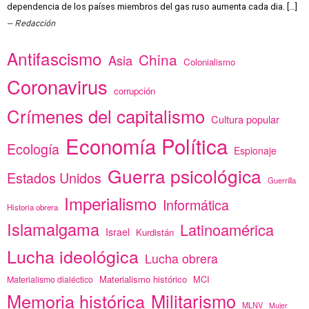
dependencia de los países miembros del gas ruso aumenta cada dia. […]
Redacción
Antifascismo
China
Asia
Colonialismo
Coronavirus
corrupción
Crímenes del capitalismo
Cultura popular
Economía Política
Ecología
Espionaje
Guerra psicológica
Estados Unidos
Guerrilla
Imperialismo
Informática
Historia obrera
Islamalgama
Latinoamérica
Israel
Kurdistán
Lucha ideológica
Lucha obrera
Materialismo histórico
MCI
Materialismo dialéctico
Memoria histórica
Militarismo
MLNV
Mujer