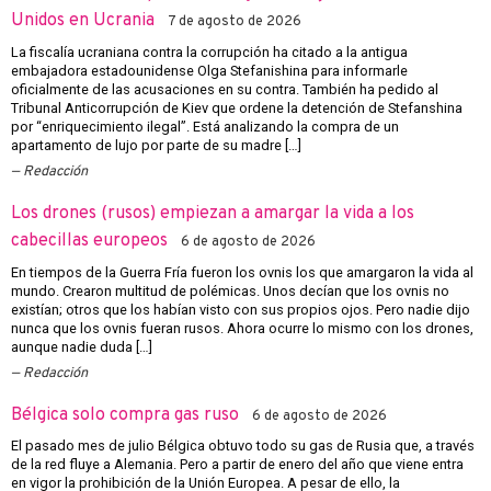
Unidos en Ucrania
7 de agosto de 2026
La fiscalía ucraniana contra la corrupción ha citado a la antigua
embajadora estadounidense Olga Stefanishina para informarle
oficialmente de las acusaciones en su contra. También ha pedido al
Tribunal Anticorrupción de Kiev que ordene la detención de Stefanshina
por “enriquecimiento ilegal”. Está analizando la compra de un
apartamento de lujo por parte de su madre […]
Redacción
Los drones (rusos) empiezan a amargar la vida a los
cabecillas europeos
6 de agosto de 2026
En tiempos de la Guerra Fría fueron los ovnis los que amargaron la vida al
mundo. Crearon multitud de polémicas. Unos decían que los ovnis no
existían; otros que los habían visto con sus propios ojos. Pero nadie dijo
nunca que los ovnis fueran rusos. Ahora ocurre lo mismo con los drones,
aunque nadie duda […]
Redacción
Bélgica solo compra gas ruso
6 de agosto de 2026
El pasado mes de julio Bélgica obtuvo todo su gas de Rusia que, a través
de la red fluye a Alemania. Pero a partir de enero del año que viene entra
en vigor la prohibición de la Unión Europea. A pesar de ello, la