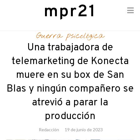
mpr21
Skip
to
Guerra psicológica
content
Una trabajadora de
telemarketing de Konecta
muere en su box de San
Blas y ningún compañero se
atrevió a parar la
producción
Redacción
19 de junio de 2023