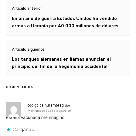
Navegación
Artículo anterior
de
Artículo
En un año de guerra Estados Unidos ha vendido
entradas
anterior
armas a Ucrania por 40.000 millones de dólares
Artículo siguiente
Artículo
Los tanques alemanes en llamas anuncian el
siguiente:
principio del fin de la hegemonía occidental
COMENTARIOS
codigo de nurembreg
dice:
19 de junio de 2023 a las 5:05 pm
estaría vacunada me imagino
Cargando...