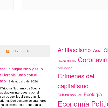
Antifascismo
C
Asia
RSS/FEEDS
Coronavir
Colonialismo
corrupción
oba un buque ruso y se lo
Crímenes del
a Ucrania junto con el
nto
7 de agosto de 2026
capitalismo
el Tribunal Supremo de Suecia
apelación interpuesta por el
Ecología
Cultura popular
 un buque, legalizando así la
Economía Políti
arítima. Dos sentencias anteriores
unales inferiores ordenaban la