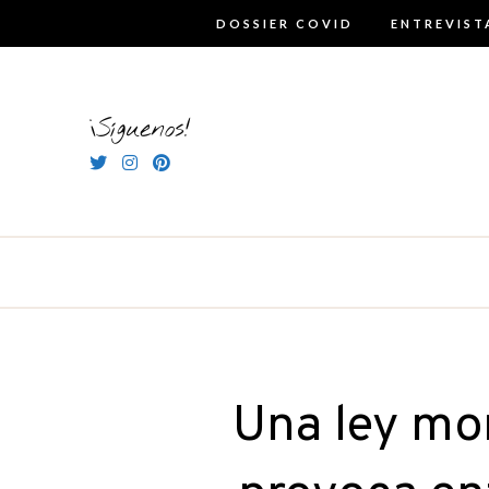
Skip
DOSSIER COVID
ENTREVIST
to
content
¡Síguenos!
Una ley mor