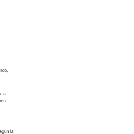
ando,
a la
con
egún la