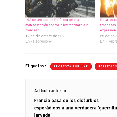
142 detenidos en París durante la
Batallas c
manifestación contra la ley mordaza a la
francesas 
francesa
expresión
12 de diciembre de 2020
29 de nov
En «Represión»
En «Repr
Etiquetas :
PROTESTA POPULAR
REPRESIÓ
Navegación
Artículo anterior
de
Artículo
Francia pasa de los disturbios
anterior
esporádicos a una verdadera ‘guerrilla
entradas
larvada’