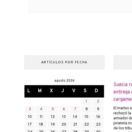
ARTÍCULOS POR FECHA
agosto 2026
Suecia r
L
M
X
J
V
S
D
entrega 
cargame
1
2
El martes 
3
4
5
6
7
8
9
rechazó la 
10
11
12
13
14
15
16
armador de
piratería m
17
18
19
20
21
22
23
de los trib