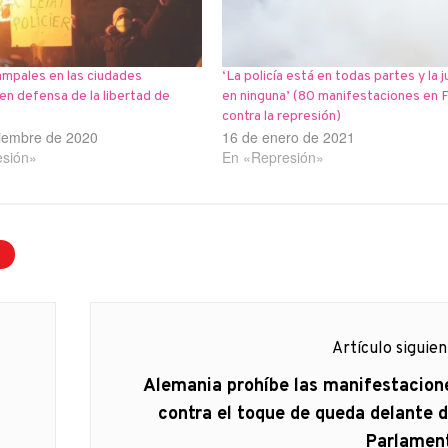
ampales en las ciudades
‘La policía está en todas partes y la j
en defensa de la libertad de
en ninguna’ (80 manifestaciones en F
contra la represión)
iembre de 2020
16 de enero de 2021
esión»
En «Represión»
N
Artículo siguie
Artículo
Alemania prohíbe las manifestacion
siguiente:
contra el toque de queda delante d
Parlamen