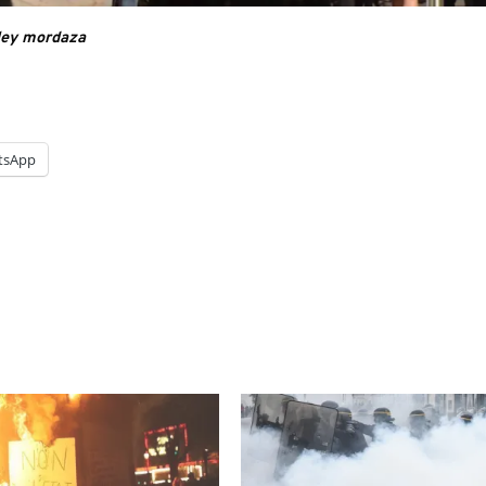
 ley mordaza
tsApp