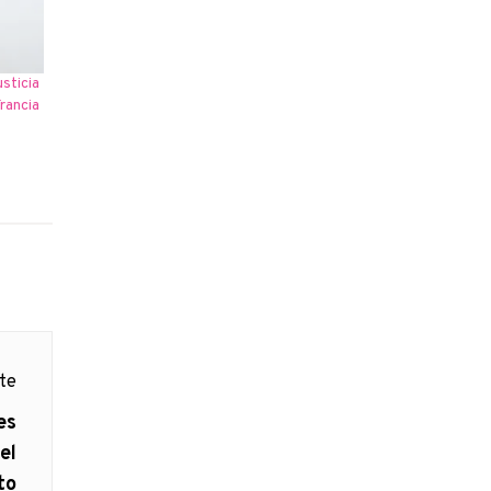
usticia
rancia
nte
es
el
to