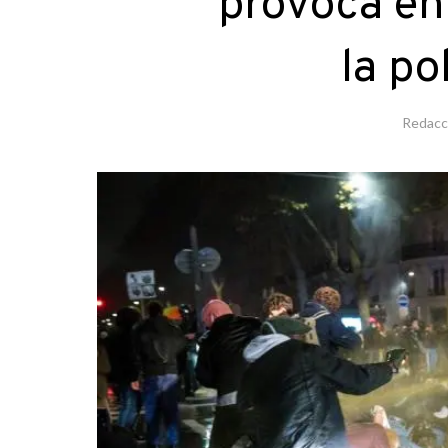
provoca en
la po
Redacc