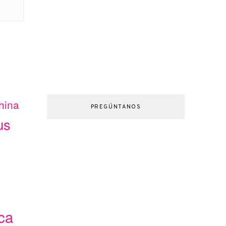
hina
PREGÚNTANOS
us
ca