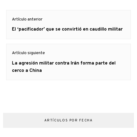
Navegación
Artículo anterior
de
Artículo
El ‘pacificador’ que se convirtió en caudillo militar
entradas
anterior
Artículo siguiente
Artículo
La agresión militar contra Irán forma parte del
siguiente:
cerco a China
ARTÍCULOS POR FECHA