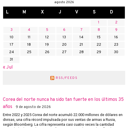
agosto 2026
L
M
X
J
V
S
D
1
2
3
4
5
6
7
8
9
10
11
12
13
14
15
16
17
18
19
20
21
22
23
24
25
26
27
28
29
30
31
« Jul
RSS/FEEDS
Corea del norte nunca ha sido tan fuerte en los últimos 35
años
9 de agosto de 2026
Entre 2022 y 2025 Corea del norte acumuló 22.000 millones de dólares en
divisas, una cifra récord impulsada por sus ventas de armas a Rusia,
según Bloomberg. La cifra representa casi cuatro veces la cantidad