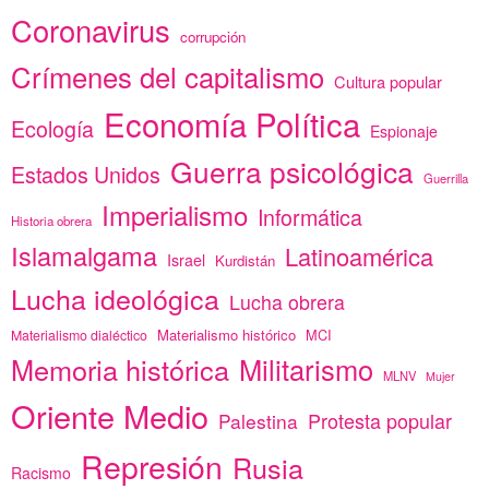
Coronavirus
corrupción
Crímenes del capitalismo
Cultura popular
Economía Política
Ecología
Espionaje
Guerra psicológica
Estados Unidos
Guerrilla
Imperialismo
Informática
Historia obrera
Islamalgama
Latinoamérica
Israel
Kurdistán
Lucha ideológica
Lucha obrera
Materialismo histórico
MCI
Materialismo dialéctico
Memoria histórica
Militarismo
MLNV
Mujer
Oriente Medio
Protesta popular
Palestina
Represión
Rusia
Racismo