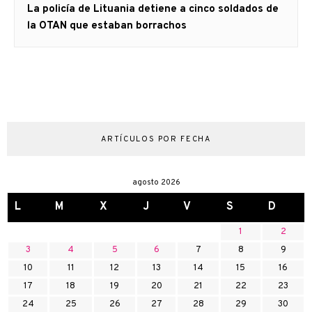
Artículo
La policía de Lituania detiene a cinco soldados de
siguiente:
la OTAN que estaban borrachos
ARTÍCULOS POR FECHA
agosto 2026
L
M
X
J
V
S
D
1
2
3
4
5
6
7
8
9
10
11
12
13
14
15
16
17
18
19
20
21
22
23
24
25
26
27
28
29
30