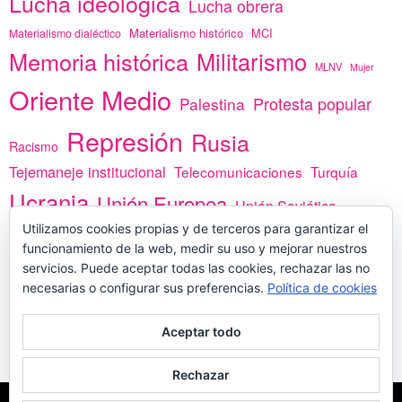
Lucha ideológica
Lucha obrera
Materialismo histórico
MCI
Materialismo dialéctico
Memoria histórica
Militarismo
MLNV
Mujer
Oriente Medio
Protesta popular
Palestina
Represión
Rusia
Racismo
Tejemaneje institucional
Telecomunicaciones
Turquía
Ucrania
Unión Europea
Unión Soviética
Utilizamos cookies propias y de terceros para garantizar el
África
vacunas
Yemen
funcionamiento de la web, medir su uso y mejorar nuestros
servicios. Puede aceptar todas las cookies, rechazar las no
necesarias o configurar sus preferencias.
Política de cookies
PREGÚNTANOS
Aceptar todo
Rechazar