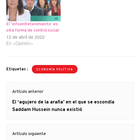
El ‘infoentretenimiento’ es
otra forma de control social
12 de abril de 2022
En «Opinión»
Etiquetas :
ECONOMÍA POLÍTICA
Navegación
Artículo anterior
de
Artículo
El ‘agujero de la araña’ en el que se escondía
entradas
anterior
Saddam Hussein nunca existió
Artículo siguiente