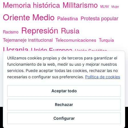
Memoria histórica
Militarismo
MLNV
Mujer
Oriente Medio
Protesta popular
Palestina
Represión
Rusia
Racismo
Tejemaneje institucional
Telecomunicaciones
Turquía
Ucrania
Unión Europea
Unión Soviética
Utilizamos cookies propias y de terceros para garantizar el
África
vacunas
Yemen
funcionamiento de la web, medir su uso y mejorar nuestros
servicios. Puede aceptar todas las cookies, rechazar las no
necesarias o configurar sus preferencias.
Política de cookies
PREGÚNTANOS
Aceptar todo
Rechazar
COPYLEFT - CÍTANOS SI USAS CONTENIDOS DE ESTA WEB
POLÍTICA DE
Configurar
COOKIES
MADE WITH
POR
WPLOOK THEMES