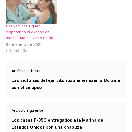
Las vacunas siguen
disparando el exceso de
mortalidad en Reino Unido
8 de enero de 2023
En «Salud»
Navegación
Artículo anterior
de
Artículo
Las victorias del ejército ruso amenazan a Ucrania
entradas
anterior
con el colapso
Artículo siguiente
Artículo
Los cazas F-35C entregados a la Marina de
siguiente:
Estados Unidos son una chapuza