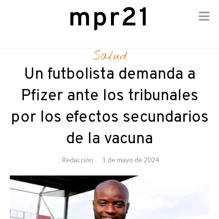
mpr21
Skip
to
Salud
content
Un futbolista demanda a
Pfizer ante los tribunales
por los efectos secundarios
de la vacuna
Redacción
1 de mayo de 2024