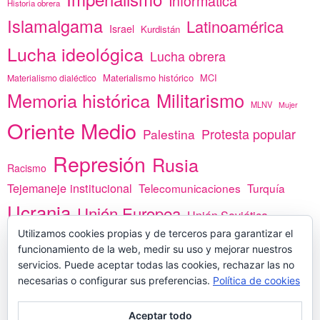
Informática
Historia obrera
Islamalgama
Latinoamérica
Israel
Kurdistán
Lucha ideológica
Lucha obrera
Materialismo histórico
MCI
Materialismo dialéctico
Memoria histórica
Militarismo
MLNV
Mujer
Oriente Medio
Protesta popular
Palestina
Represión
Rusia
Racismo
Tejemaneje institucional
Telecomunicaciones
Turquía
Ucrania
Unión Europea
Unión Soviética
Utilizamos cookies propias y de terceros para garantizar el
África
vacunas
Yemen
funcionamiento de la web, medir su uso y mejorar nuestros
servicios. Puede aceptar todas las cookies, rechazar las no
necesarias o configurar sus preferencias.
Política de cookies
PREGÚNTANOS
Aceptar todo