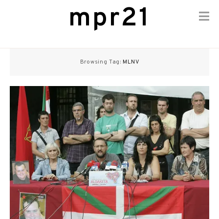
mpr21
Skip
to
Browsing Tag:
MLNV
content