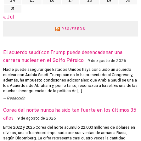
24
25
26
27
28
29
30
31
« Jul
RSS/FEEDS
El acuerdo saudí con Trump puede desencadenar una
carrera nuclear en el Golfo Pérsico
9 de agosto de 2026
Nadie puede asegurar que Estados Unidos haya concluido un acuerdo
nuclear con Arabia Saudí. Trump aún no lo ha presentado al Congreso y,
además, ha impuesto condiciones adicionales: que Arabia Saudí se una a
los Acuerdos de Abraham y, por lo tanto, reconozca a Israel. Es una de las
muchas incongruencias de la política de […]
Redacción
Corea del norte nunca ha sido tan fuerte en los últimos 35
años
9 de agosto de 2026
Entre 2022 y 2025 Corea del norte acumuló 22.000 millones de dólares en
divisas, una cifra récord impulsada por sus ventas de armas a Rusia,
según Bloomberg. La cifra representa casi cuatro veces la cantidad