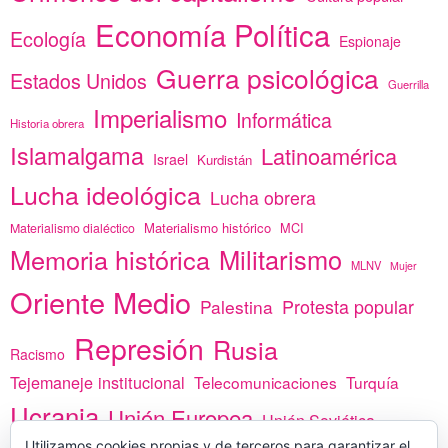
Economía Política
Ecología
Espionaje
Guerra psicológica
Estados Unidos
Guerrilla
Imperialismo
Informática
Historia obrera
Islamalgama
Latinoamérica
Israel
Kurdistán
Lucha ideológica
Lucha obrera
Materialismo histórico
MCI
Materialismo dialéctico
Memoria histórica
Militarismo
MLNV
Mujer
Oriente Medio
Protesta popular
Palestina
Represión
Rusia
Racismo
Tejemaneje institucional
Telecomunicaciones
Turquía
Ucrania
Unión Europea
Unión Soviética
Utilizamos cookies propias y de terceros para garantizar el