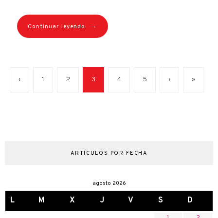
→
Continuar leyendo
‹
1
2
3
4
5
›
»
ARTÍCULOS POR FECHA
agosto 2026
L
M
X
J
V
S
D
1
2