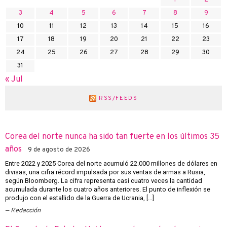
3
4
5
6
7
8
9
10
11
12
13
14
15
16
17
18
19
20
21
22
23
24
25
26
27
28
29
30
31
« Jul
RSS/FEEDS
Corea del norte nunca ha sido tan fuerte en los últimos 35
años
9 de agosto de 2026
Entre 2022 y 2025 Corea del norte acumuló 22.000 millones de dólares en
divisas, una cifra récord impulsada por sus ventas de armas a Rusia,
según Bloomberg. La cifra representa casi cuatro veces la cantidad
acumulada durante los cuatro años anteriores. El punto de inflexión se
produjo con el estallido de la Guerra de Ucrania, […]
Redacción