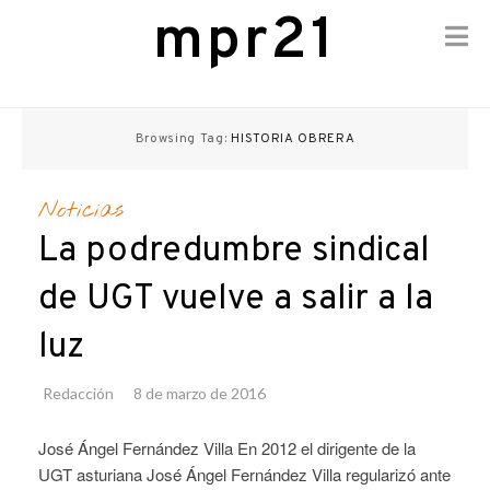
mpr21
Skip
to
Browsing Tag:
HISTORIA OBRERA
content
Noticias
La podredumbre sindical
de UGT vuelve a salir a la
luz
Redacción
8 de marzo de 2016
José Ángel Fernández Villa En 2012 el dirigente de la
UGT asturiana José Ángel Fernández Villa regularizó ante