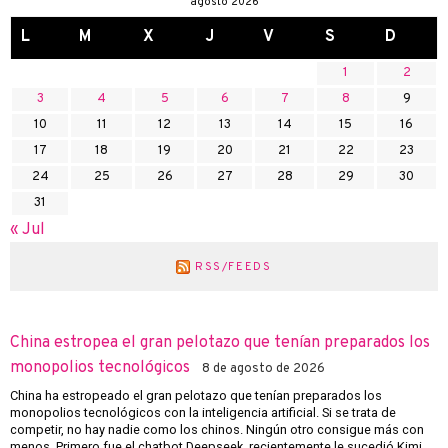
agosto 2026
L
M
X
J
V
S
D
1
2
3
4
5
6
7
8
9
10
11
12
13
14
15
16
17
18
19
20
21
22
23
24
25
26
27
28
29
30
31
« Jul
RSS/FEEDS
China estropea el gran pelotazo que tenían preparados los
monopolios tecnológicos
8 de agosto de 2026
China ha estropeado el gran pelotazo que tenían preparados los
monopolios tecnológicos con la inteligencia artificial. Si se trata de
competir, no hay nadie como los chinos. Ningún otro consigue más con
menos. Primero fue el chatbot Deepseek, recientemente le sucedió Kimi