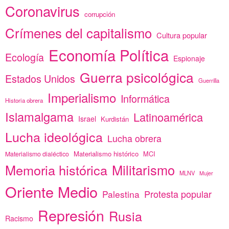
Coronavirus
corrupción
Crímenes del capitalismo
Cultura popular
Economía Política
Ecología
Espionaje
Guerra psicológica
Estados Unidos
Guerrilla
Imperialismo
Informática
Historia obrera
Islamalgama
Latinoamérica
Israel
Kurdistán
Lucha ideológica
Lucha obrera
Materialismo histórico
MCI
Materialismo dialéctico
Memoria histórica
Militarismo
MLNV
Mujer
Oriente Medio
Protesta popular
Palestina
Represión
Rusia
Racismo