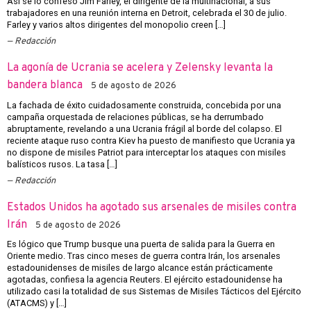
Así se lo confesó Jim Farley, el dirigente de la multinacional, a sus
trabajadores en una reunión interna en Detroit, celebrada el 30 de julio.
Farley y varios altos dirigentes del monopolio creen […]
Redacción
La agonía de Ucrania se acelera y Zelensky levanta la
bandera blanca
5 de agosto de 2026
La fachada de éxito cuidadosamente construida, concebida por una
campaña orquestada de relaciones públicas, se ha derrumbado
abruptamente, revelando a una Ucrania frágil al borde del colapso. El
reciente ataque ruso contra Kiev ha puesto de manifiesto que Ucrania ya
no dispone de misiles Patriot para interceptar los ataques con misiles
balísticos rusos. La tasa […]
Redacción
Estados Unidos ha agotado sus arsenales de misiles contra
Irán
5 de agosto de 2026
Es lógico que Trump busque una puerta de salida para la Guerra en
Oriente medio. Tras cinco meses de guerra contra Irán, los arsenales
estadounidenses de misiles de largo alcance están prácticamente
agotadas, confiesa la agencia Reuters. El ejército estadounidense ha
utilizado casi la totalidad de sus Sistemas de Misiles Tácticos del Ejército
(ATACMS) y […]