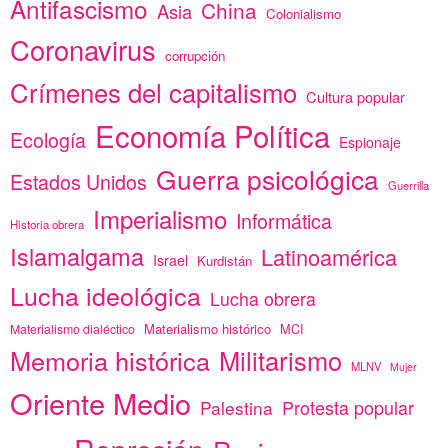
Antifascismo
China
Asia
Colonialismo
Coronavirus
corrupción
Crímenes del capitalismo
Cultura popular
Economía Política
Ecología
Espionaje
Guerra psicológica
Estados Unidos
Guerrilla
Imperialismo
Informática
Historia obrera
Islamalgama
Latinoamérica
Israel
Kurdistán
Lucha ideológica
Lucha obrera
Materialismo histórico
MCI
Materialismo dialéctico
Memoria histórica
Militarismo
MLNV
Mujer
Oriente Medio
Protesta popular
Palestina