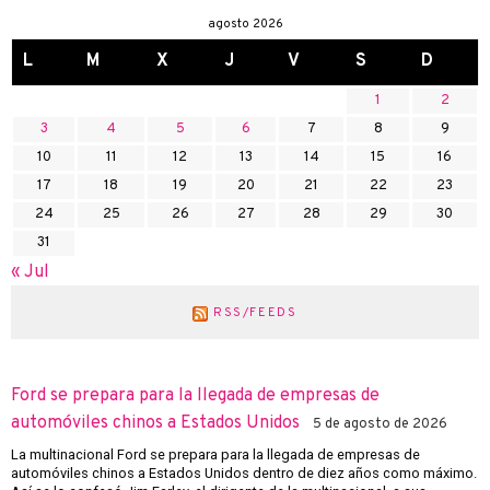
agosto 2026
L
M
X
J
V
S
D
1
2
3
4
5
6
7
8
9
10
11
12
13
14
15
16
17
18
19
20
21
22
23
24
25
26
27
28
29
30
31
« Jul
RSS/FEEDS
Ford se prepara para la llegada de empresas de
automóviles chinos a Estados Unidos
5 de agosto de 2026
La multinacional Ford se prepara para la llegada de empresas de
automóviles chinos a Estados Unidos dentro de diez años como máximo.