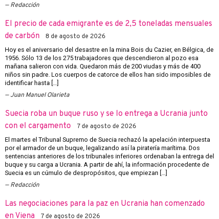
Redacción
El precio de cada emigrante es de 2,5 toneladas mensuales
de carbón
8 de agosto de 2026
Hoy es el aniversario del desastre en la mina Bois du Cazier, en Bélgica, de
1956. Sólo 13 de los 275 trabajadores que descendieron al pozo esa
mañana salieron con vida. Quedaron más de 200 viudas y más de 400
niños sin padre. Los cuerpos de catorce de ellos han sido imposibles de
identificar hasta […]
Juan Manuel Olarieta
Suecia roba un buque ruso y se lo entrega a Ucrania junto
con el cargamento
7 de agosto de 2026
El martes el Tribunal Supremo de Suecia rechazó la apelación interpuesta
por el armador de un buque, legalizando así la piratería marítima. Dos
sentencias anteriores de los tribunales inferiores ordenaban la entrega del
buque y su carga a Ucrania. A partir de ahí, la información procedente de
Suecia es un cúmulo de despropósitos, que empiezan […]
Redacción
Las negociaciones para la paz en Ucrania han comenzado
en Viena
7 de agosto de 2026