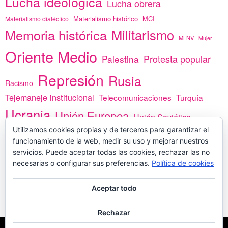
Lucha ideológica
Lucha obrera
Materialismo histórico
MCI
Materialismo dialéctico
Memoria histórica
Militarismo
MLNV
Mujer
Oriente Medio
Protesta popular
Palestina
Represión
Rusia
Racismo
Tejemaneje institucional
Telecomunicaciones
Turquía
Ucrania
Unión Europea
Unión Soviética
Utilizamos cookies propias y de terceros para garantizar el
África
vacunas
Yemen
funcionamiento de la web, medir su uso y mejorar nuestros
servicios. Puede aceptar todas las cookies, rechazar las no
necesarias o configurar sus preferencias.
Política de cookies
PREGÚNTANOS
Aceptar todo
Rechazar