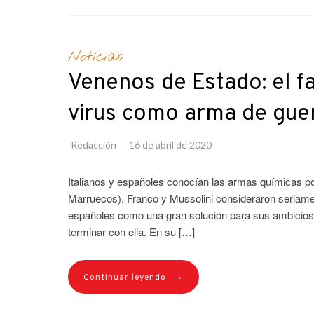
Noticias
Venenos de Estado: el fa
virus como arma de guer
Redacción
16 de abril de 2020
Italianos y españoles conocían las armas químicas po
Marruecos). Franco y Mussolini consideraron seriament
españoles como una gran solución para sus ambicioso
terminar con ella. En su […]
→
Continuar leyendo