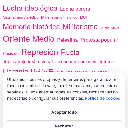
Lucha ideológica
Lucha obrera
Materialismo histórico
MCI
Materialismo dialéctico
Memoria histórica
Militarismo
MLNV
Mujer
Oriente Medio
Protesta popular
Palestina
Represión
Rusia
Racismo
Tejemaneje institucional
Telecomunicaciones
Turquía
Ucrania
Unión Europea
Unión Soviética
África
Utilizamos cookies propias y de terceros para garantizar el
vacunas
Yemen
funcionamiento de la web, medir su uso y mejorar nuestros
servicios. Puede aceptar todas las cookies, rechazar las no
necesarias o configurar sus preferencias.
Política de cookies
PREGÚNTANOS
Aceptar todo
Rechazar