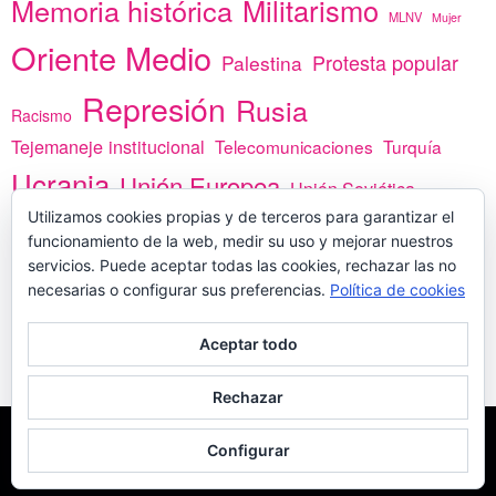
Memoria histórica
Militarismo
MLNV
Mujer
Oriente Medio
Protesta popular
Palestina
Represión
Rusia
Racismo
Tejemaneje institucional
Telecomunicaciones
Turquía
Ucrania
Unión Europea
Unión Soviética
África
Utilizamos cookies propias y de terceros para garantizar el
vacunas
Yemen
funcionamiento de la web, medir su uso y mejorar nuestros
servicios. Puede aceptar todas las cookies, rechazar las no
necesarias o configurar sus preferencias.
Política de cookies
PREGÚNTANOS
Aceptar todo
Rechazar
COPYLEFT - CÍTANOS SI USAS CONTENIDOS DE ESTA WEB
POLÍTICA DE
Configurar
COOKIES
MADE WITH
POR
WPLOOK THEMES