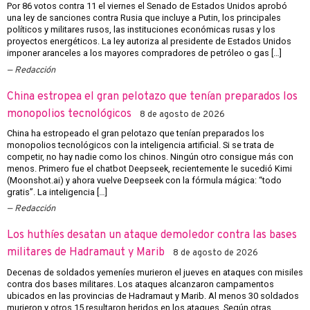
Por 86 votos contra 11 el viernes el Senado de Estados Unidos aprobó
una ley de sanciones contra Rusia que incluye a Putin, los principales
políticos y militares rusos, las instituciones económicas rusas y los
proyectos energéticos. La ley autoriza al presidente de Estados Unidos
imponer aranceles a los mayores compradores de petróleo o gas […]
Redacción
China estropea el gran pelotazo que tenían preparados los
monopolios tecnológicos
8 de agosto de 2026
China ha estropeado el gran pelotazo que tenían preparados los
monopolios tecnológicos con la inteligencia artificial. Si se trata de
competir, no hay nadie como los chinos. Ningún otro consigue más con
menos. Primero fue el chatbot Deepseek, recientemente le sucedió Kimi
(Moonshot.ai) y ahora vuelve Deepseek con la fórmula mágica: “todo
gratis”. La inteligencia […]
Redacción
Los huthíes desatan un ataque demoledor contra las bases
militares de Hadramaut y Marib
8 de agosto de 2026
Decenas de soldados yemeníes murieron el jueves en ataques con misiles
contra dos bases militares. Los ataques alcanzaron campamentos
ubicados en las provincias de Hadramaut y Marib. Al menos 30 soldados
murieron y otros 15 resultaron heridos en los ataques. Según otras