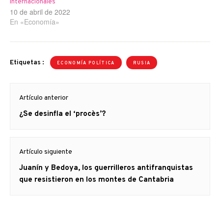
internacionales
10 de abril de 2022
En «Economía»
Etiquetas :
ECONOMÍA POLÍTICA
RUSIA
Navegación
Artículo anterior
de
Artículo
¿Se desinfla el ‘procès’?
entradas
anterior
Artículo siguiente
Artículo
Juanín y Bedoya, los guerrilleros antifranquistas
siguiente:
que resistieron en los montes de Cantabria