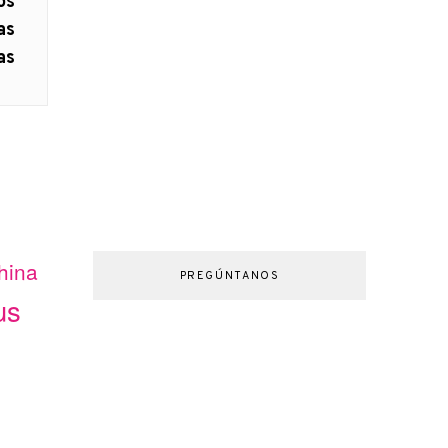
os
as
as
hina
PREGÚNTANOS
us