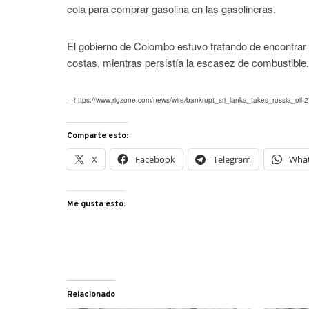
cola para comprar gasolina en las gasolineras.
El gobierno de Colombo estuvo tratando de encontrar d
costas, mientras persistía la escasez de combustible
—https://www.rigzone.com/news/wire/bankrupt_sri_lanka_takes_russia_oil-2
Comparte esto:
X
Facebook
Telegram
Wha
Me gusta esto:
Relacionado