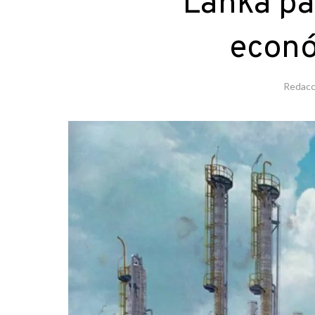
Lanka par
econó
Redacc