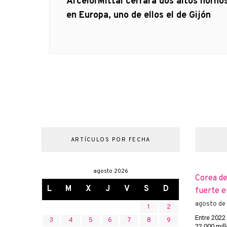
de
Artículo
ArcelorMittal cerrará dos altos horno
anterior
en Europa, uno de ellos el de Gijón
entradas
ARTÍCULOS POR FECHA
agosto 2026
Corea de
L
M
X
J
V
S
D
fuerte e
agosto de
1
2
Entre 2022
3
4
5
6
7
8
9
22.000 mill