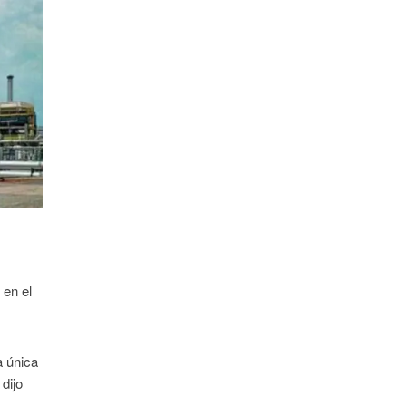
 en el
a única
dijo