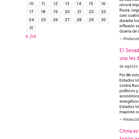
10
11
12
13
14
15
16
récord imp
Rusia, seg
17
18
19
20
21
22
23
casi cuatr
24
25
26
27
28
29
30
durante los
inflexión s
31
Guerra de U
« Jul
Redacci
El Senad
una ley 
de agosto
Por 86 voto
Estados Un
contra Rusi
políticos y
económicas
energéticos
Estados Un
mayores co
Redacci
China es