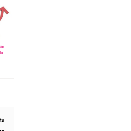
ión
da
nte