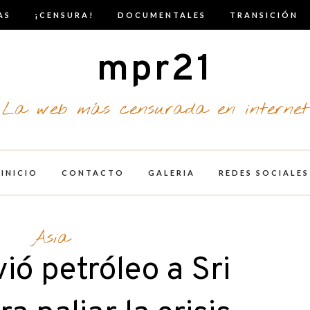
AS
¡CENSURA!
DOCUMENTALES
TRANSICIÓN
mpr21
La web más censurada en internet
INICIO
CONTACTO
GALERIA
REDES SOCIALES
Asia
ió petróleo a Sri