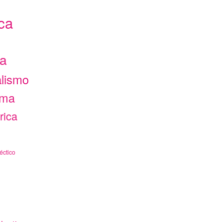
ca
ca
alismo
ama
rica
éctico