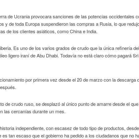
rra de Ucrania provocara sanciones de las potencias occidentales c
s y de toda Europa suspendieron las compras a Rusia, lo que redujo
s de los clientes asiáticos, como China e India.
iberia. Es uno de los varios grados de crudo que la única refinería de
róleo ligero iraní de Abu Dhabi. Todavía no está claro cómo pagará Sr
cionamiento por primera vez desde el 20 de marzo con la descarga d
después.
o de crudo ruso, se desplazó al único punto de amarre desde el que
n las cercanías durante un mes.
u historia independiente, con escasez de todo tipo de productos, desd
le es tan escaso que el gobierno ha pedido a los ciudadanos que no 