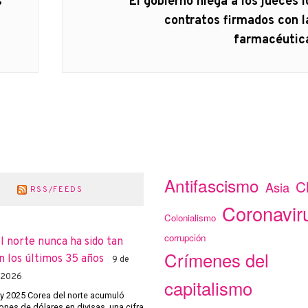
Artículo
s
El gobierno niega a los jueces l
siguiente:
contratos firmados con l
farmacéutic
Antifascismo
C
Asia
RSS/FEEDS
Coronavir
Colonialismo
corrupción
l norte nunca ha sido tan
Crímenes del
n los últimos 35 años
9 de
 2026
capitalismo
 y 2025 Corea del norte acumuló
ones de dólares en divisas, una cifra