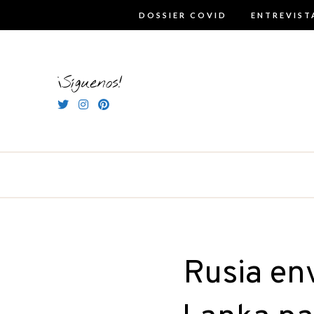
Skip
DOSSIER COVID
ENTREVIST
to
content
¡Síguenos!
Rusia env