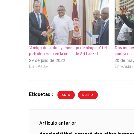
‘Amigo de todos y enemigo de ninguno’ (el
Dos meses 
petróleo ruso en la crisis de Sri Lanka)
contra el 
29 de julio de 2022
20 de ma
En «Asia»
En «Asia»
Etiquetas :
ASIA
RUSIA
Navegación
Artículo anterior