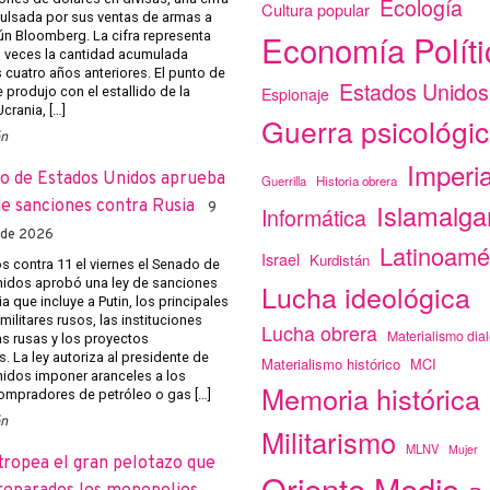
Ecología
Cultura popular
ulsada por sus ventas de armas a
Economía Políti
ún Bloomberg. La cifra representa
o veces la cantidad acumulada
 cuatro años anteriores. El punto de
Estados Unidos
Espionaje
e produjo con el estallido de la
crania, […]
Guerra psicológi
ón
Imperi
o de Estados Unidos aprueba
Guerrilla
Historia obrera
de sanciones contra Rusia
Islamalg
9
Informática
 de 2026
Latinoamé
Israel
Kurdistán
s contra 11 el viernes el Senado de
idos aprobó una ley de sanciones
Lucha ideológica
a que incluye a Putin, los principales
 militares rusos, las instituciones
Lucha obrera
Materialismo dial
 rusas y los proyectos
. La ley autoriza al presidente de
Materialismo histórico
MCI
idos imponer aranceles a los
Memoria histórica
mpradores de petróleo o gas […]
ón
Militarismo
MLNV
Mujer
tropea el gran pelotazo que
Oriente Medio