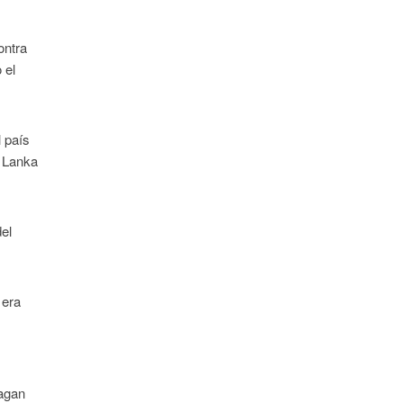
ontra
 el
l país
i Lanka
el
 era
e
hagan