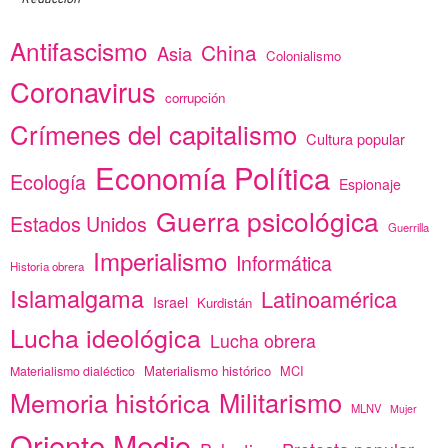
Redacción
Antifascismo
China
Asia
Colonialismo
Coronavirus
corrupción
Crímenes del capitalismo
Cultura popular
Economía Política
Ecología
Espionaje
Guerra psicológica
Estados Unidos
Guerrilla
Imperialismo
Informática
Historia obrera
Islamalgama
Latinoamérica
Israel
Kurdistán
Lucha ideológica
Lucha obrera
Materialismo histórico
MCI
Materialismo dialéctico
Memoria histórica
Militarismo
MLNV
Mujer
Oriente Medio