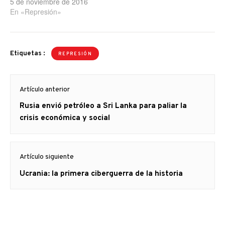
5 de noviembre de 2016
En «Represión»
Etiquetas :
REPRESIÓN
Navegación
Artículo anterior
de
Artículo
Rusia envió petróleo a Sri Lanka para paliar la
entradas
anterior
crisis económica y social
Artículo siguiente
Artículo
Ucrania: la primera ciberguerra de la historia
siguiente: