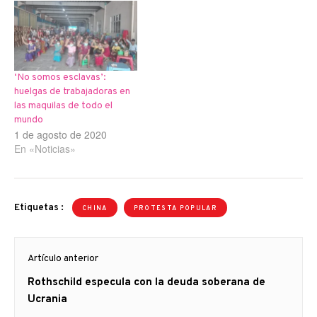
protestas, como las del
año pasado en Longmay,
en la provincia de
Heilongjiang, una…
‘No somos esclavas’:
huelgas de trabajadoras en
las maquilas de todo el
mundo
1 de agosto de 2020
En «Noticias»
Etiquetas :
CHINA
PROTESTA POPULAR
Navegación
Artículo anterior
de
Artículo
Rothschild especula con la deuda soberana de
entradas
anterior
Ucrania