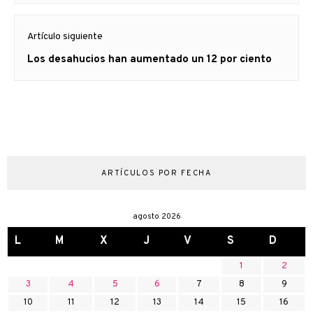
Artículo siguiente
Artículo
Los desahucios han aumentado un 12 por ciento
siguiente:
ARTÍCULOS POR FECHA
agosto 2026
L
M
X
J
V
S
D
1
2
3
4
5
6
7
8
9
10
11
12
13
14
15
16