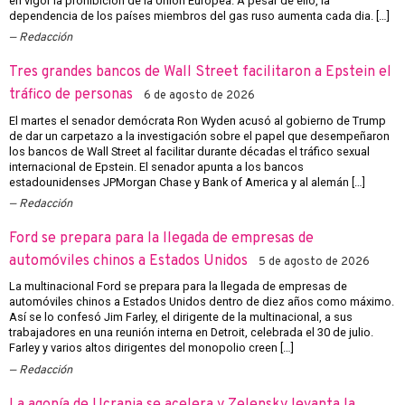
en vigor la prohibición de la Unión Europea. A pesar de ello, la
dependencia de los países miembros del gas ruso aumenta cada dia. […]
Redacción
Tres grandes bancos de Wall Street facilitaron a Epstein el
tráfico de personas
6 de agosto de 2026
El martes el senador demócrata Ron Wyden acusó al gobierno de Trump
de dar un carpetazo a la investigación sobre el papel que desempeñaron
los bancos de Wall Street al facilitar durante décadas el tráfico sexual
internacional de Epstein. El senador apunta a los bancos
estadounidenses JPMorgan Chase y Bank of America y al alemán […]
Redacción
Ford se prepara para la llegada de empresas de
automóviles chinos a Estados Unidos
5 de agosto de 2026
La multinacional Ford se prepara para la llegada de empresas de
automóviles chinos a Estados Unidos dentro de diez años como máximo.
Así se lo confesó Jim Farley, el dirigente de la multinacional, a sus
trabajadores en una reunión interna en Detroit, celebrada el 30 de julio.
Farley y varios altos dirigentes del monopolio creen […]
Redacción
La agonía de Ucrania se acelera y Zelensky levanta la