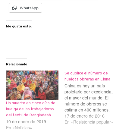
WhatsApp
Me gusta esto:
Relacionado
Se duplica el número de
huelgas obreras en China
China es hoy un país
proletario por excelencia,
el mayor del mundo. El
número de obreros se
Un muerto en cinco días de
estima en 400 millones.
huelga de las trabajadoras
Sus condiciones de vida y
17 de enero de 2016
del textil de Bangladesh
10 de enero de 2019
trabajo son lamentables,
En «Resistencia popular»
En «Noticias»
por lo que estallan
numerosas huelgas y