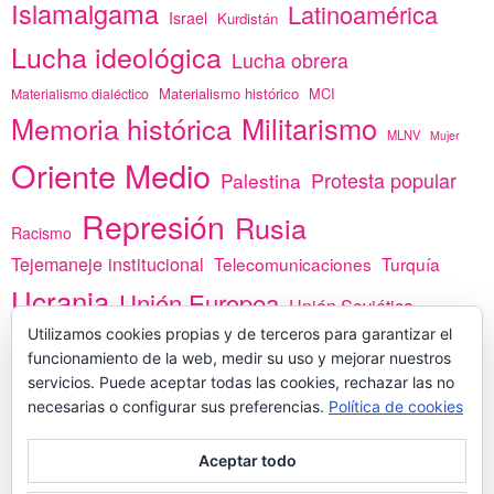
Islamalgama
Latinoamérica
Israel
Kurdistán
Lucha ideológica
Lucha obrera
Materialismo histórico
MCI
Materialismo dialéctico
Memoria histórica
Militarismo
MLNV
Mujer
Oriente Medio
Protesta popular
Palestina
Represión
Rusia
Racismo
Tejemaneje institucional
Telecomunicaciones
Turquía
Ucrania
Unión Europea
Unión Soviética
Utilizamos cookies propias y de terceros para garantizar el
África
vacunas
Yemen
funcionamiento de la web, medir su uso y mejorar nuestros
servicios. Puede aceptar todas las cookies, rechazar las no
necesarias o configurar sus preferencias.
Política de cookies
PREGÚNTANOS
Aceptar todo