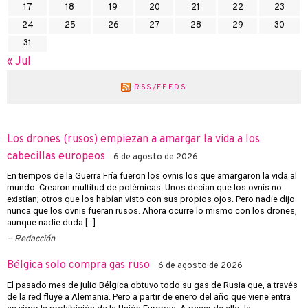
17
18
19
20
21
22
23
24
25
26
27
28
29
30
31
« Jul
RSS/FEEDS
Los drones (rusos) empiezan a amargar la vida a los
cabecillas europeos
6 de agosto de 2026
En tiempos de la Guerra Fría fueron los ovnis los que amargaron la vida al
mundo. Crearon multitud de polémicas. Unos decían que los ovnis no
existían; otros que los habían visto con sus propios ojos. Pero nadie dijo
nunca que los ovnis fueran rusos. Ahora ocurre lo mismo con los drones,
aunque nadie duda […]
Redacción
Bélgica solo compra gas ruso
6 de agosto de 2026
El pasado mes de julio Bélgica obtuvo todo su gas de Rusia que, a través
de la red fluye a Alemania. Pero a partir de enero del año que viene entra