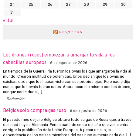
24
25
26
27
28
29
30
31
« Jul
RSS/FEEDS
Los drones (rusos) empiezan a amargar la vida a los
cabecillas europeos
6 de agosto de 2026
En tiempos de la Guerra Fría fueron los ovnis los que amargaron la vida al
mundo. Crearon multitud de polémicas. Unos decían que los ovnis no
existían; otros que los habían visto con sus propios ojos. Pero nadie dijo
nunca que los ovnis fueran rusos. Ahora ocurre lo mismo con los drones,
aunque nadie duda […]
Redacción
Bélgica solo compra gas ruso
6 de agosto de 2026
El pasado mes de julio Bélgica obtuvo todo su gas de Rusia que, a través
de la red fluye a Alemania. Pero a partir de enero del año que viene entra
en vigor la prohibición de la Unión Europea. A pesar de ello, la
dependencia de los países miembros del gas ruso aumenta cada dia. […]