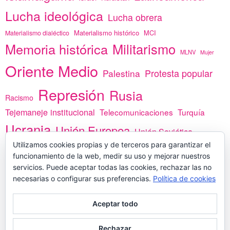
Lucha ideológica
Lucha obrera
Materialismo histórico
MCI
Materialismo dialéctico
Memoria histórica
Militarismo
MLNV
Mujer
Oriente Medio
Protesta popular
Palestina
Represión
Rusia
Racismo
Tejemaneje institucional
Telecomunicaciones
Turquía
Ucrania
Unión Europea
Unión Soviética
Utilizamos cookies propias y de terceros para garantizar el
África
vacunas
Yemen
funcionamiento de la web, medir su uso y mejorar nuestros
servicios. Puede aceptar todas las cookies, rechazar las no
necesarias o configurar sus preferencias.
Política de cookies
PREGÚNTANOS
Aceptar todo
Rechazar