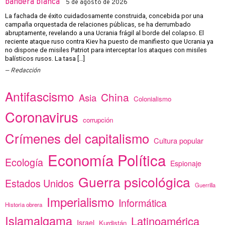
bandera blanca
5 de agosto de 2026
La fachada de éxito cuidadosamente construida, concebida por una
campaña orquestada de relaciones públicas, se ha derrumbado
abruptamente, revelando a una Ucrania frágil al borde del colapso. El
reciente ataque ruso contra Kiev ha puesto de manifiesto que Ucrania ya
no dispone de misiles Patriot para interceptar los ataques con misiles
balísticos rusos. La tasa […]
Redacción
Antifascismo
China
Asia
Colonialismo
Coronavirus
corrupción
Crímenes del capitalismo
Cultura popular
Economía Política
Ecología
Espionaje
Guerra psicológica
Estados Unidos
Guerrilla
Imperialismo
Informática
Historia obrera
Islamalgama
Latinoamérica
Israel
Kurdistán