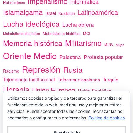
Imperialismo
Informática
Historia obrera
Islamalgama
Latinoamérica
Israel
Kurdistán
Lucha ideológica
Lucha obrera
Materialismo histórico
MCI
Materialismo dialéctico
Memoria histórica
Militarismo
MLNV
Mujer
Oriente Medio
Protesta popular
Palestina
Represión
Rusia
Racismo
Tejemaneje institucional
Telecomunicaciones
Turquía
Ucrania
Unión Europea
Unión Soviética
Utilizamos cookies propias y de terceros para garantizar el
África
vacunas
Yemen
funcionamiento de la web, medir su uso y mejorar nuestros
servicios. Puede aceptar todas las cookies, rechazar las no
necesarias o configurar sus preferencias.
Política de cookies
PREGÚNTANOS
Aceptar todo