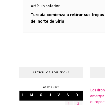
Navegación
Artículo anterior
de
Artículo
Turquía comienza a retirar sus tropas
anterior
del norte de Siria
entradas
ARTÍCULOS POR FECHA
agosto 2026
Los dron
L
M
X
J
V
S
D
amargar l
europeo
1
2