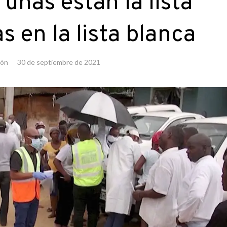
 unas están la lista
s en la lista blanca
ión
30 de septiembre de 2021