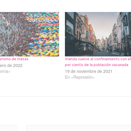
 turismo de masas
Irlanda vuelve al confinamiento con e
rero de 2022
por ciento de la población vacunada
omía»
19 de noviembre de 2021
En «Represión»