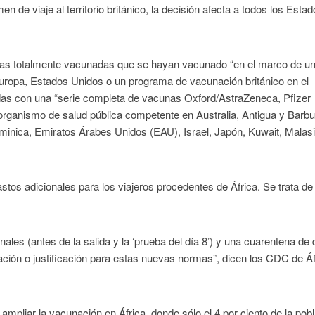
 de viaje al territorio británico, la decisión afecta a todos los Esta
sonas totalmente vacunadas que se hayan vacunado “en el marco de u
ropa, Estados Unidos o un programa de vacunación británico en el
adas con una “serie completa de vacunas Oxford/AstraZeneca, Pfizer
ganismo de salud pública competente en Australia, Antigua y Barbu
minica, Emiratos Árabes Unidos (EAU), Israel, Japón, Kuwait, Malasi
stos adicionales para los viajeros procedentes de África. Se trata de
les (antes de la salida y la ‘prueba del día 8’) y una cuarentena de 
ación o justificación para estas nuevas normas”, dicen los CDC de Áf
 ampliar la vacunación en África, donde sólo el 4 por ciento de la pob