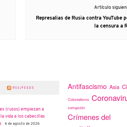
Artículo siguie
Artículo
Represalias de Rusia contra YouTube p
siguiente:
la censura a 
Antifascismo
C
Asia
RSS/FEEDS
Coronavir
Colonialismo
corrupción
es (rusos) empiezan a
Crímenes del
a vida a los cabecillas
s
6 de agosto de 2026