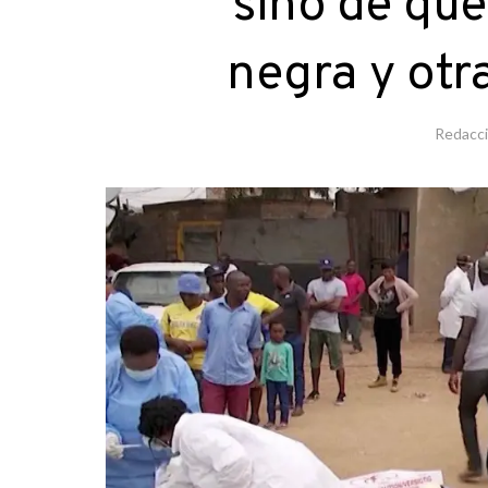
sino de que
negra y otra
Redacc