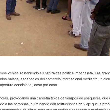
os venido sosteniendo su naturaleza política imperialista. Las gran
ados países, sacándolos del comercio internacional mediante un cier
eapertura condicional, caso por caso.
ancías, provocando una carestía típica de tiempos de posguerra, que 
ado a las personas, culminando con restricciones de viaje que la pro
r la propagación del virus, pero que en realidad obedecen a motivacion