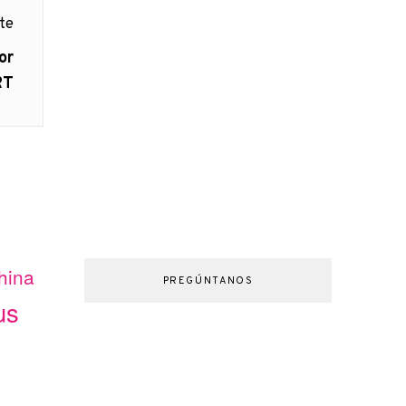
nte
or
RT
hina
PREGÚNTANOS
us