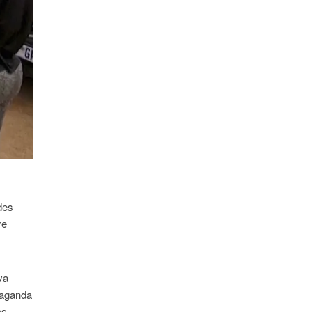
des
re
va
paganda
es