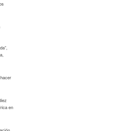
dos
n
da”,
a,
 hacer
diez
rica en
lación