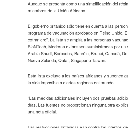
Aunque se presenta como una simplificación del régimen
miembros de la Unión Africana.
El gobierno británico sólo tiene en cuenta a las per
programa de vacunación aprobado en Reino Unido, Eu
extranjero”. La lista se amplía a las personas vacun
BioNTech, Moderna o Janssen suministradas por un or
Arabia Saudí, Barbados, Bahréin, Brunei, Canadá, Do
Nueva Zelanda, Qatar, Singapur o Taiwán.
Esta lista excluye a los países africanos y suponen ga
la vida imposible a ciertas regiones del mundo.
“Las medidas adicionales incluyen dos pruebas adiciona
días. Las fuentes no proporcionan ninguna otra explic
una nota oficial.
Las restricciones británicas van contra los intentos de