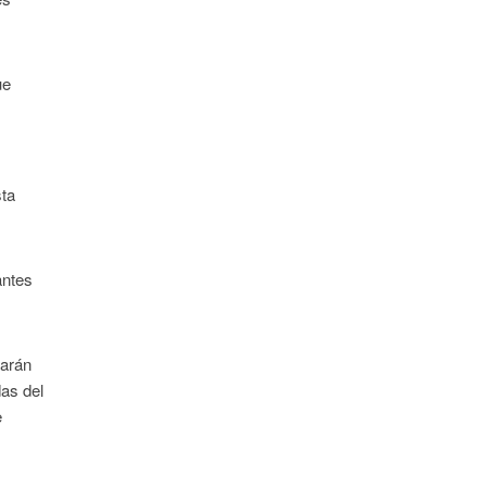
ue
sta
antes
iarán
das del
e