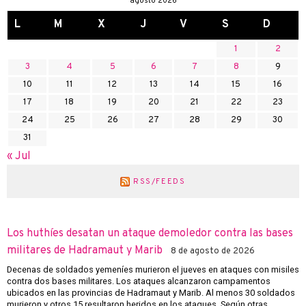
agosto 2026
L
M
X
J
V
S
D
1
2
3
4
5
6
7
8
9
10
11
12
13
14
15
16
17
18
19
20
21
22
23
24
25
26
27
28
29
30
31
« Jul
RSS/FEEDS
Los huthíes desatan un ataque demoledor contra las bases
militares de Hadramaut y Marib
8 de agosto de 2026
Decenas de soldados yemeníes murieron el jueves en ataques con misiles
contra dos bases militares. Los ataques alcanzaron campamentos
ubicados en las provincias de Hadramaut y Marib. Al menos 30 soldados
murieron y otros 15 resultaron heridos en los ataques. Según otras