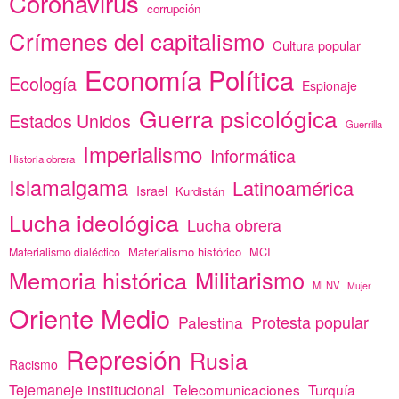
Coronavirus
corrupción
Crímenes del capitalismo
Cultura popular
Economía Política
Ecología
Espionaje
Guerra psicológica
Estados Unidos
Guerrilla
Imperialismo
Informática
Historia obrera
Islamalgama
Latinoamérica
Israel
Kurdistán
Lucha ideológica
Lucha obrera
Materialismo histórico
MCI
Materialismo dialéctico
Memoria histórica
Militarismo
MLNV
Mujer
Oriente Medio
Protesta popular
Palestina
Represión
Rusia
Racismo
Tejemaneje institucional
Telecomunicaciones
Turquía