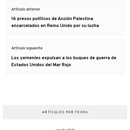
Navegación
Artículo anterior
de
Artículo
16 presos políticos de Acción Palestina
entradas
anterior
encarcelados en Reino Unido por su lucha
Artículo siguiente
Artículo
Los yemeníes expulsan a los buques de guerra de
siguiente:
Estados Unidos del Mar Rojo
ARTÍCULOS POR FECHA