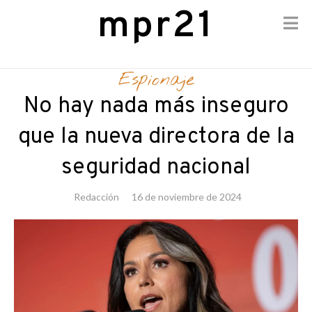
mpr21
Skip
to
Espionaje
content
No hay nada más inseguro
que la nueva directora de la
seguridad nacional
Redacción
16 de noviembre de 2024