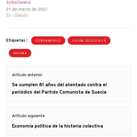
AstraZeneca
21 de marzo de 2021
En «Salud»
Etiquetas :
CORONAVIRUS
LUCHA IDEOLÓGICA
VACUNA
Navegación
Artículo anterior
de
Artículo
Se cumplen 81 años del atentado contra el
entradas
anterior
periódico del Partido Comunista de Suecia
Artículo siguiente
Artículo
Economía política de la histeria colectiva
siguiente: