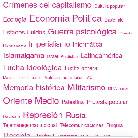
Crímenes del capitalismo
Cultura popular
Economía Política
Ecología
Espionaje
Guerra psicológica
Estados Unidos
Guerrilla
Imperialismo
Informática
Historia obrera
Islamalgama
Latinoamérica
Israel
Kurdistán
Lucha ideológica
Lucha obrera
Materialismo histórico
MCI
Materialismo dialéctico
Memoria histórica
Militarismo
MLNV
Mujer
Oriente Medio
Protesta popular
Palestina
Represión
Rusia
Racismo
Tejemaneje institucional
Telecomunicaciones
Turquía
Ucrania
Unión Europea
Unión Soviética