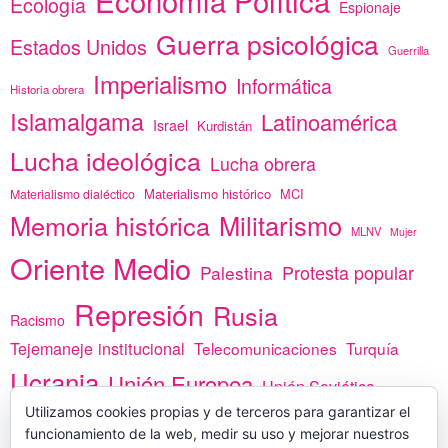
Ecología
Espionaje
Guerra psicológica
Estados Unidos
Guerrilla
Imperialismo
Informática
Historia obrera
Islamalgama
Latinoamérica
Israel
Kurdistán
Lucha ideológica
Lucha obrera
Materialismo histórico
MCI
Materialismo dialéctico
Memoria histórica
Militarismo
MLNV
Mujer
Oriente Medio
Protesta popular
Palestina
Represión
Rusia
Racismo
Tejemaneje institucional
Telecomunicaciones
Turquía
Ucrania
Unión Europea
Unión Soviética
África
Utilizamos cookies propias y de terceros para garantizar el
vacunas
Yemen
funcionamiento de la web, medir su uso y mejorar nuestros