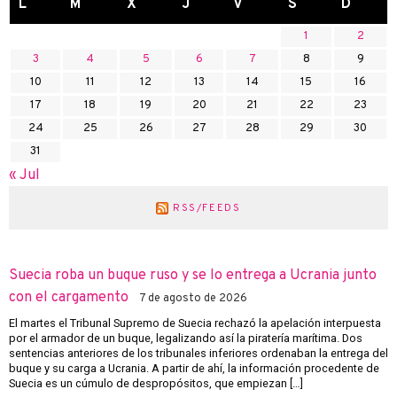
L
M
X
J
V
S
D
1
2
3
4
5
6
7
8
9
10
11
12
13
14
15
16
17
18
19
20
21
22
23
24
25
26
27
28
29
30
31
« Jul
RSS/FEEDS
Suecia roba un buque ruso y se lo entrega a Ucrania junto
con el cargamento
7 de agosto de 2026
El martes el Tribunal Supremo de Suecia rechazó la apelación interpuesta
por el armador de un buque, legalizando así la piratería marítima. Dos
sentencias anteriores de los tribunales inferiores ordenaban la entrega del
buque y su carga a Ucrania. A partir de ahí, la información procedente de
Suecia es un cúmulo de despropósitos, que empiezan […]