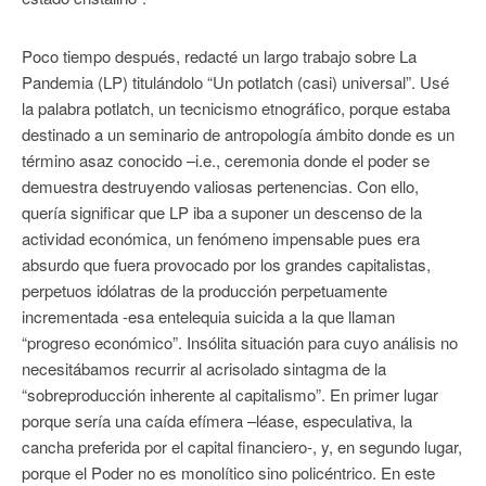
Poco tiempo después, redacté un largo trabajo sobre La
Pandemia (LP) titulándolo “Un potlatch (casi) universal”. Usé
la palabra potlatch, un tecnicismo etnográfico, porque estaba
destinado a un seminario de antropología ámbito donde es un
término asaz conocido –i.e., ceremonia donde el poder se
demuestra destruyendo valiosas pertenencias. Con ello,
quería significar que LP iba a suponer un descenso de la
actividad económica, un fenómeno impensable pues era
absurdo que fuera provocado por los grandes capitalistas,
perpetuos idólatras de la producción perpetuamente
incrementada -esa entelequia suicida a la que llaman
“progreso económico”. Insólita situación para cuyo análisis no
necesitábamos recurrir al acrisolado sintagma de la
“sobreproducción inherente al capitalismo”. En primer lugar
porque sería una caída efímera –léase, especulativa, la
cancha preferida por el capital financiero-, y, en segundo lugar,
porque el Poder no es monolítico sino policéntrico. En este