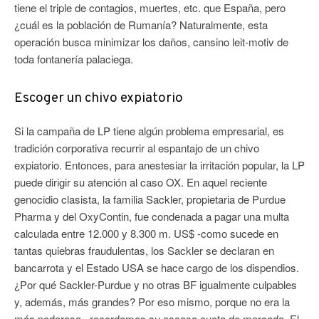
tiene el triple de contagios, muertes, etc. que España, pero
¿cuál es la población de Rumanía? Naturalmente, esta
operación busca minimizar los daños, cansino leit-motiv de
toda fontanería palaciega.
Escoger un chivo expiatorio
Si la campaña de LP tiene algún problema empresarial, es
tradición corporativa recurrir al espantajo de un chivo
expiatorio. Entonces, para anestesiar la irritación popular, la LP
puede dirigir su atención al caso OX. En aquel reciente
genocidio clasista, la familia Sackler, propietaria de Purdue
Pharma y del OxyContin, fue condenada a pagar una multa
calculada entre 12.000 y 8.300 m. US$ -como sucede en
tantas quiebras fraudulentas, los Sackler se declaran en
bancarrota y el Estado USA se hace cargo de los dispendios.
¿Por qué Sackler-Purdue y no otras BF igualmente culpables
y, además, más grandes? Por eso mismo, porque no era la
más poderosa –recordemos su escasa cuota de mercado. El