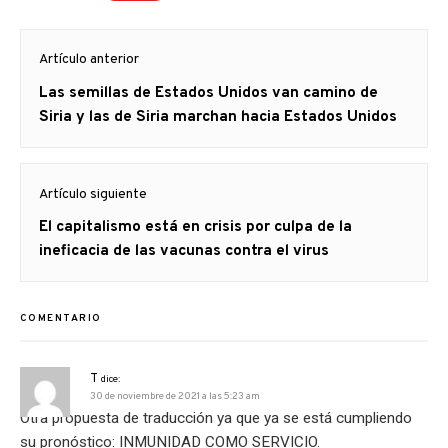
Navegación
Artículo anterior
de
Artículo
Las semillas de Estados Unidos van camino de
entradas
anterior
Siria y las de Siria marchan hacia Estados Unidos
Artículo siguiente
Artículo
El capitalismo está en crisis por culpa de la
siguiente:
ineficacia de las vacunas contra el virus
COMENTARIO
T
dice:
30 de noviembre de 2021 a las 5:23 am
Otra propuesta de traducción ya que ya se está cumpliendo
su pronóstico: INMUNIDAD COMO SERVICIO.