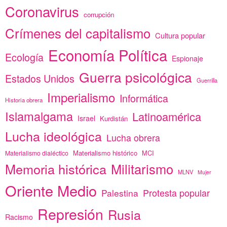
Coronavirus
corrupción
Crímenes del capitalismo
Cultura popular
Economía Política
Ecología
Espionaje
Guerra psicológica
Estados Unidos
Guerrilla
Imperialismo
Informática
Historia obrera
Islamalgama
Latinoamérica
Israel
Kurdistán
Lucha ideológica
Lucha obrera
Materialismo histórico
MCI
Materialismo dialéctico
Memoria histórica
Militarismo
MLNV
Mujer
Oriente Medio
Protesta popular
Palestina
Represión
Rusia
Racismo