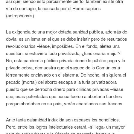
así que, siendo esto parcialmente cierto, también existe otra
vía de contagio, la causada por el Homo sapiens
(antroponosis)
La exigencia de una mejor dotada sanidad pública, además de
obvia, es un lema en el que se debe insistir pero de resultados
revolucionarios –léase, imposibles. En el fondo, aletea una
cuestión: si estuviera todo privatizado, ¿funcionaría mejor?
No, esta pandemia público-privada donde lo público paga y lo
privado cobra, demuestra que el saqueo de lo Común está
férreamente enclavado en el sistema. De hecho, ni siquiera el
pecado (mortal) del aborto escapa a la furia privatizadora
puesto que se derrocha dinero para clínicas privadas –léase
que, esas potentadas que nunca fueron a abortar a Londres
porque abortaban en su país, verán abaratados sus trances.
Ante tanta calamidad inducida son escasos los beneficios.
Pero, entre los logros intelectuales estará –si llega- un mayor
sentido crítico frente a la Ciencia en general y frente a la