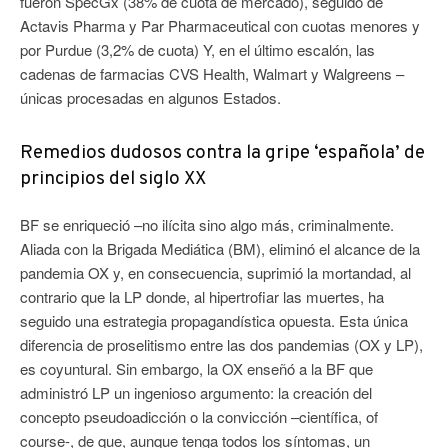
fueron SpecGx (38% de cuota de mercado), seguido de
Actavis Pharma y Par Pharmaceutical con cuotas menores y
por Purdue (3,2% de cuota) Y, en el último escalón, las
cadenas de farmacias CVS Health, Walmart y Walgreens –
únicas procesadas en algunos Estados.
Remedios dudosos contra la gripe ‘española’ de
principios del siglo XX
BF se enriqueció –no ilícita sino algo más, criminalmente.
Aliada con la Brigada Mediática (BM), eliminó el alcance de la
pandemia OX y, en consecuencia, suprimió la mortandad, al
contrario que la LP donde, al hipertrofiar las muertes, ha
seguido una estrategia propagandística opuesta. Esta única
diferencia de proselitismo entre las dos pandemias (OX y LP),
es coyuntural. Sin embargo, la OX enseñó a la BF que
administró LP un ingenioso argumento: la creación del
concepto pseudoadicción o la convicción –científica, of
course-, de que, aunque tenga todos los síntomas, un