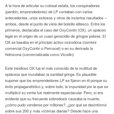
A la hora de articular su colosal estafa, los conspiradores
(perdón, emprendedores) de LP contaban con varios
antecedentes, unos exitosos y otros de inciertos resultados –
ambos, desde el punto de vista del bolsillo elitesco. Entre los
primeros, destacaba el caso del OxyContin (OX), un opiáceo
legal en el origen de un cuasi genocidio de gringos pobres. El
OX se basaba en el principio activo oxicodona (nombre
comercial OxyContin o Percocet) o en su derivado la
hidrocona (comercializada como Vicodin)
Este insidioso OX fue el más conocido de la multitud de
opiáceos que inundaban la sanidad gringa. Es plausible
suponer que los emprendedores LP se fijaron en él porque su
éxito propagandístico y, sobre todo, la impunidad por la que se
multiplicó su venta fue realmente espectacular. Pero, si era
evidente que su frecuente sobredosis causaba la muerte,
¿cómo pudo venderse por millones?, ¿por qué se desinformó
sobre sus 200 y más víctimas diarias? Desde hace una