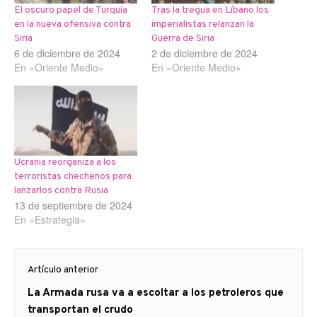
El oscuro papel de Turquía
Tras la tregua en Líbano los
en la nueva ofensiva contra
imperialistas relanzan la
Siria
Guerra de Siria
6 de diciembre de 2024
2 de diciembre de 2024
En «Oriente Medio»
En «Oriente Medio»
Ucrania reorganiza a los
terroristas chechenos para
lanzarlos contra Rusia
13 de septiembre de 2024
En «Estrategia»
Navegación
Artículo anterior
de
Artículo
La Armada rusa va a escoltar a los petroleros que
entradas
anterior
transportan el crudo