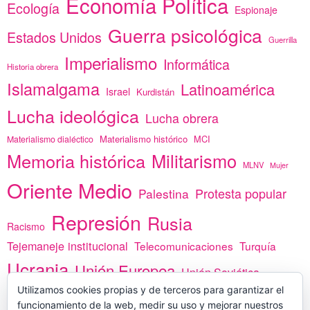
Economía Política
Ecología
Espionaje
Guerra psicológica
Estados Unidos
Guerrilla
Imperialismo
Informática
Historia obrera
Islamalgama
Latinoamérica
Israel
Kurdistán
Lucha ideológica
Lucha obrera
Materialismo histórico
MCI
Materialismo dialéctico
Memoria histórica
Militarismo
MLNV
Mujer
Oriente Medio
Protesta popular
Palestina
Represión
Rusia
Racismo
Tejemaneje institucional
Telecomunicaciones
Turquía
Ucrania
Unión Europea
Unión Soviética
África
Utilizamos cookies propias y de terceros para garantizar el
vacunas
Yemen
funcionamiento de la web, medir su uso y mejorar nuestros