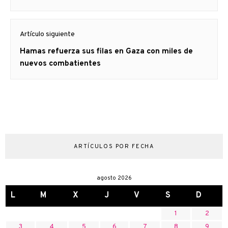
Artículo siguiente
Artículo
Hamas refuerza sus filas en Gaza con miles de
siguiente:
nuevos combatientes
ARTÍCULOS POR FECHA
agosto 2026
L
M
X
J
V
S
D
1
2
3
4
5
6
7
8
9