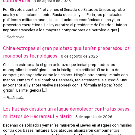
contra Rusia
9 de agosto de 2026
Por 86 votos contra 11 el viernes el Senado de Estados Unidos aprobó
una ley de sanciones contra Rusia que incluye a Putin, los principales
políticos y militares rusos, las instituciones económicas rusas y los
proyectos energéticos. La ley autoriza al presidente de Estados Unidos
imponer aranceles a los mayores compradores de petróleo o gas […]
Redacción
China estropea el gran pelotazo que tenían preparados los
monopolios tecnológicos
8 de agosto de 2026
China ha estropeado el gran pelotazo que tenían preparados los
monopolios tecnológicos con la inteligencia artificial. Si se trata de
competir, no hay nadie como los chinos. Ningún otro consigue más con
menos. Primero fue el chatbot Deepseek, recientemente le sucedió Kimi
(Moonshot.ai) y ahora vuelve Deepseek con la fórmula mágica: “todo
gratis”. La inteligencia […]
Redacción
Los huthíes desatan un ataque demoledor contra las bases
militares de Hadramaut y Marib
8 de agosto de 2026
Decenas de soldados yemeníes murieron el jueves en ataques con misiles
contra dos bases militares. Los ataques alcanzaron campamentos