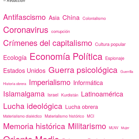
Redacción
Antifascismo
China
Asia
Colonialismo
Coronavirus
corrupción
Crímenes del capitalismo
Cultura popular
Economía Política
Ecología
Espionaje
Guerra psicológica
Estados Unidos
Guerrilla
Imperialismo
Informática
Historia obrera
Islamalgama
Latinoamérica
Israel
Kurdistán
Lucha ideológica
Lucha obrera
Materialismo histórico
MCI
Materialismo dialéctico
Memoria histórica
Militarismo
MLNV
Mujer
Oriente Medio