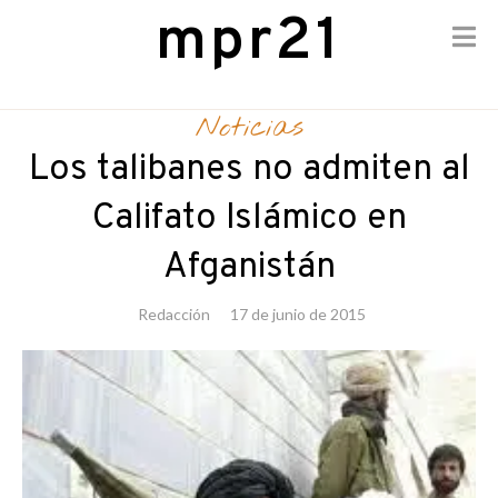
mpr21
Skip
to
Noticias
content
Los talibanes no admiten al
Califato Islámico en
Afganistán
Redacción
17 de junio de 2015