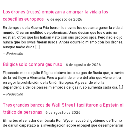
Los drones (rusos) empiezan a amargar la vida a los
cabecillas europeos
6 de agosto de 2026
En tiempos de la Guerra Fría fueron los ovnis los que amargaron la vida al
mundo. Crearon multitud de polémicas. Unos decían que los ovnis no
existían; otros que los habían visto con sus propios ojos. Pero nadie dijo
nunca que los ovnis fueran rusos. Ahora ocurre lo mismo con los drones,
aunque nadie duda […]
Redacción
Bélgica solo compra gas ruso
6 de agosto de 2026
El pasado mes de julio Bélgica obtuvo todo su gas de Rusia que, a través
de la red fluye a Alemania. Pero a partir de enero del año que viene entra
en vigor la prohibición de la Unión Europea. A pesar de ello, la
dependencia de los países miembros del gas ruso aumenta cada dia. […]
Redacción
Tres grandes bancos de Wall Street facilitaron a Epstein el
tráfico de personas
6 de agosto de 2026
El martes el senador demócrata Ron Wyden acusó al gobierno de Trump
de dar un carpetazo a la investigación sobre el papel que desempeñaron