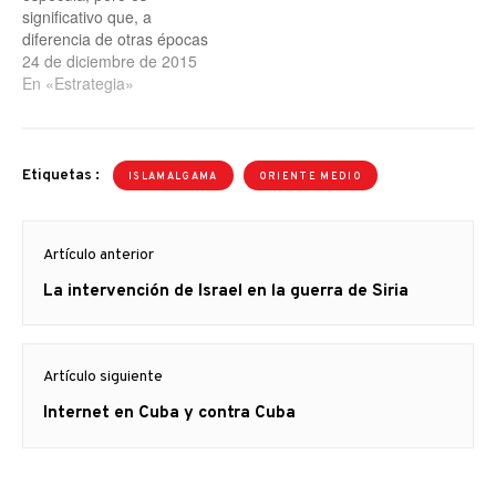
significativo que, a
diferencia de otras épocas
anteriores, ahora sus
24 de diciembre de 2015
cavilaciones versen sobre
En «Estrategia»
la derrota y no sobre la
victoria del Califato
Islámico, naturalmente
gracias a los bombardeos
Etiquetas :
ISLAMALGAMA
ORIENTE MEDIO
de la coalición
“internacional”. Tras la
Navegación
derrota, ¿a dónde irán los
Artículo anterior
cabecillas…
de
Artículo
La intervención de Israel en la guerra de Siria
entradas
anterior
Artículo siguiente
Artículo
Internet en Cuba y contra Cuba
siguiente: