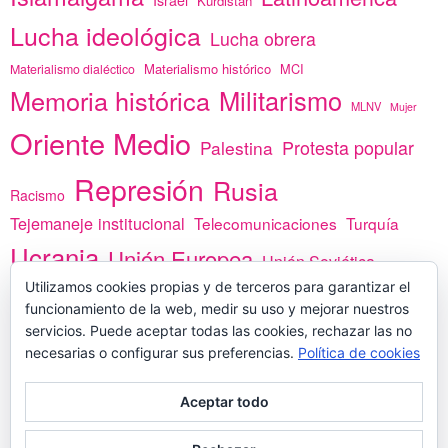
Kurdistán
Lucha ideológica
Lucha obrera
Materialismo histórico
MCI
Materialismo dialéctico
Memoria histórica
Militarismo
MLNV
Mujer
Oriente Medio
Protesta popular
Palestina
Represión
Rusia
Racismo
Tejemaneje institucional
Telecomunicaciones
Turquía
Ucrania
Unión Europea
Unión Soviética
África
Utilizamos cookies propias y de terceros para garantizar el
vacunas
Yemen
funcionamiento de la web, medir su uso y mejorar nuestros
servicios. Puede aceptar todas las cookies, rechazar las no
necesarias o configurar sus preferencias.
Política de cookies
PREGÚNTANOS
Aceptar todo