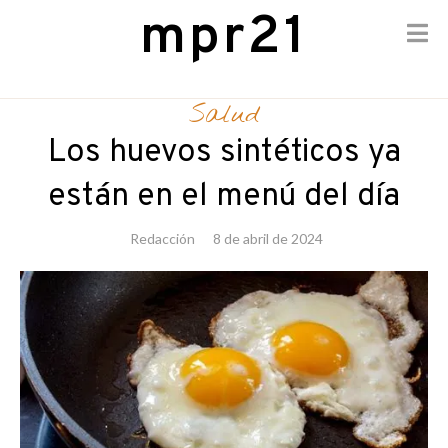
mpr21
Skip
to
Salud
content
Los huevos sintéticos ya
están en el menú del día
Redacción
8 de abril de 2024