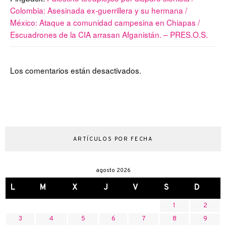
Colombia: Asesinada ex-guerrillera y su hermana /
México: Ataque a comunidad campesina en Chiapas /
Escuadrones de la CIA arrasan Afganistán. – PRES.O.S.
Los comentarios están desactivados.
ARTÍCULOS POR FECHA
agosto 2026
L
M
X
J
V
S
D
1
2
3
4
5
6
7
8
9