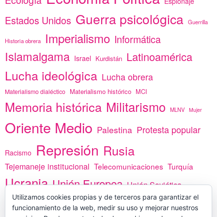
Espionaje
Guerra psicológica
Estados Unidos
Guerrilla
Imperialismo
Informática
Historia obrera
Islamalgama
Latinoamérica
Israel
Kurdistán
Lucha ideológica
Lucha obrera
Materialismo histórico
MCI
Materialismo dialéctico
Memoria histórica
Militarismo
MLNV
Mujer
Oriente Medio
Protesta popular
Palestina
Represión
Rusia
Racismo
Tejemaneje institucional
Telecomunicaciones
Turquía
Ucrania
Unión Europea
Unión Soviética
África
Utilizamos cookies propias y de terceros para garantizar el
vacunas
Yemen
funcionamiento de la web, medir su uso y mejorar nuestros