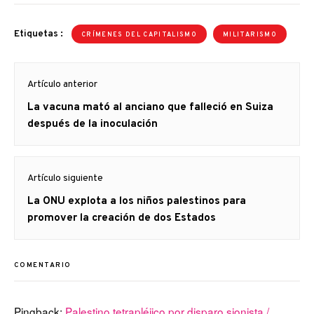
Etiquetas :
CRÍMENES DEL CAPITALISMO
MILITARISMO
Navegación
Artículo anterior
de
Artículo
La vacuna mató al anciano que falleció en Suiza
entradas
anterior
después de la inoculación
Artículo siguiente
Artículo
La ONU explota a los niños palestinos para
siguiente:
promover la creación de dos Estados
COMENTARIO
Pingback:
Palestino tetrapléjico por disparo sionista /