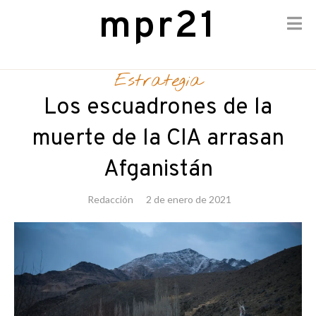
mpr21
Skip
to
Estrategia
content
Los escuadrones de la
muerte de la CIA arrasan
Afganistán
Redacción
2 de enero de 2021