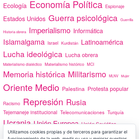
Economía Política
Ecología
Espionaje
Guerra psicológica
Estados Unidos
Guerrilla
Imperialismo
Informática
Historia obrera
Islamalgama
Latinoamérica
Israel
Kurdistán
Lucha ideológica
Lucha obrera
Materialismo histórico
MCI
Materialismo dialéctico
Memoria histórica
Militarismo
MLNV
Mujer
Oriente Medio
Protesta popular
Palestina
Represión
Rusia
Racismo
Tejemaneje institucional
Telecomunicaciones
Turquía
Ucrania
Unión Europea
Unión Soviética
Utilizamos cookies propias y de terceros para garantizar el
África
vacunas
Yemen
funcionamiento de la web, medir su uso y mejorar nuestros