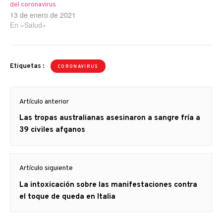
del coronavirus
13 de enero de 2021
En «Salud»
Etiquetas :
CORONAVIRUS
Navegación
Artículo anterior
de
Artículo
Las tropas australianas asesinaron a sangre fría a
entradas
anterior
39 civiles afganos
Artículo siguiente
Artículo
La intoxicación sobre las manifestaciones contra
siguiente:
el toque de queda en Italia