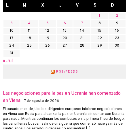
L
M
X
J
V
S
D
1
2
3
4
5
6
7
8
9
10
11
12
13
14
15
16
17
18
19
20
21
22
23
24
25
26
27
28
29
30
31
« Jul
RSS/FEEDS
Las negociaciones para la paz en Ucrania han comenzado
en Viena
7 de agosto de 2026
El pasado mes de julio los dirigentes europeos iniciaron negociaciones
en Viena con Rusia para alcanzar la paz en Ucrania sin contar con Ucrania
para nada. Mientras continúan los combates en la primera línea de fuego,
las cancillerías buscan salir de una guerra que comenzó hace ya más de
cuatro años. Los estadounidenses no encuentran […]