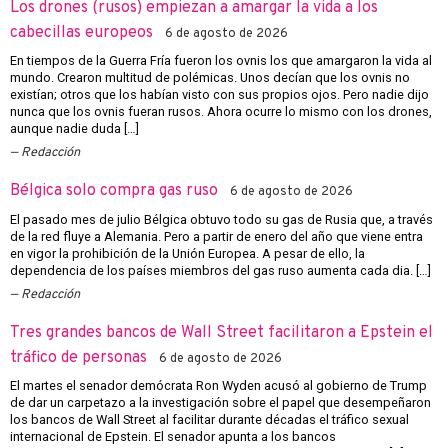
Los drones (rusos) empiezan a amargar la vida a los
cabecillas europeos
6 de agosto de 2026
En tiempos de la Guerra Fría fueron los ovnis los que amargaron la vida al
mundo. Crearon multitud de polémicas. Unos decían que los ovnis no
existían; otros que los habían visto con sus propios ojos. Pero nadie dijo
nunca que los ovnis fueran rusos. Ahora ocurre lo mismo con los drones,
aunque nadie duda […]
Redacción
Bélgica solo compra gas ruso
6 de agosto de 2026
El pasado mes de julio Bélgica obtuvo todo su gas de Rusia que, a través
de la red fluye a Alemania. Pero a partir de enero del año que viene entra
en vigor la prohibición de la Unión Europea. A pesar de ello, la
dependencia de los países miembros del gas ruso aumenta cada dia. […]
Redacción
Tres grandes bancos de Wall Street facilitaron a Epstein el
tráfico de personas
6 de agosto de 2026
El martes el senador demócrata Ron Wyden acusó al gobierno de Trump
de dar un carpetazo a la investigación sobre el papel que desempeñaron
los bancos de Wall Street al facilitar durante décadas el tráfico sexual
internacional de Epstein. El senador apunta a los bancos