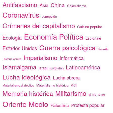
Antifascismo
China
Asia
Colonialismo
Coronavirus
corrupción
Crímenes del capitalismo
Cultura popular
Economía Política
Ecología
Espionaje
Guerra psicológica
Estados Unidos
Guerrilla
Imperialismo
Informática
Historia obrera
Islamalgama
Latinoamérica
Israel
Kurdistán
Lucha ideológica
Lucha obrera
Materialismo histórico
MCI
Materialismo dialéctico
Memoria histórica
Militarismo
MLNV
Mujer
Oriente Medio
Protesta popular
Palestina