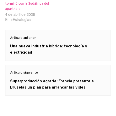
terminó con la Sudáfrica del
apartheid
4 de abril de 2026
En «Estrategia»
Navegación
Artículo anterior
de
Artículo
Una nueva industria híbrida: tecnología y
entradas
anterior
electricidad
Artículo siguiente
Artículo
Superproducción agraria: Francia presenta a
siguiente:
Bruselas un plan para arrancar las vides