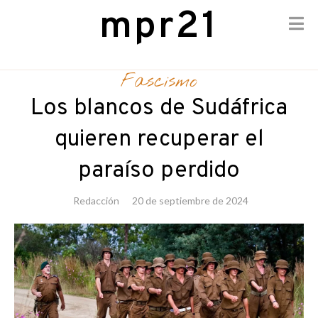
mpr21
Skip
to
Fascismo
content
Los blancos de Sudáfrica
quieren recuperar el
paraíso perdido
Redacción
20 de septiembre de 2024