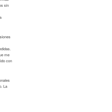
os sin
a
isiones
a
edidas.
que me
ido con
ionales
o. La