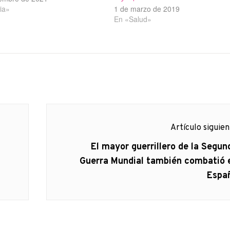
ia»
1 de marzo de 2019
En «Salud»
Artículo siguie
Artículo
El mayor guerrillero de la Segun
siguiente:
Guerra Mundial también combatió 
Espa