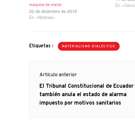
En «Cienc
máquina de matar
22 de diciembre de 2019
En «Noticias»
Etiquetas :
MATERIALISMO DIALÉCTICO
Navegación
Artículo anterior
de
Artículo
El Tribunal Constitucional de Ecuador
anterior
también anula el estado de alarma
entradas
impuesto por motivos sanitarios