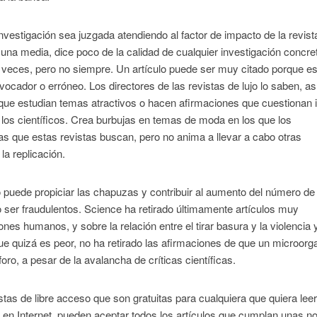
nvestigación sea juzgada atendiendo al factor de impacto de la revist
 una media, dice poco de la calidad de cualquier investigación concre
a veces, pero no siempre. Un artículo puede ser muy citado porque e
ovocador o erróneo. Los directores de las revistas de lujo lo saben, as
que estudian temas atractivos o hacen afirmaciones que cuestionan 
n los científicos. Crea burbujas en temas de moda en los que los
as que estas revistas buscan, pero no anima a llevar a cabo otras
la replicación.
jo puede propiciar las chapuzas y contribuir al aumento del número de
o ser fraudulentos. Science ha retirado últimamente artículos muy
es humanos, y sobre la relación entre el tirar basura y la violencia 
que quizá es peor, no ha retirado las afirmaciones de que un microor
ro, a pesar de la avalancha de críticas científicas.
tas de libre acceso que son gratuitas para cualquiera que quiera leer
 en Internet, pueden aceptar todos los artículos que cumplan unas 