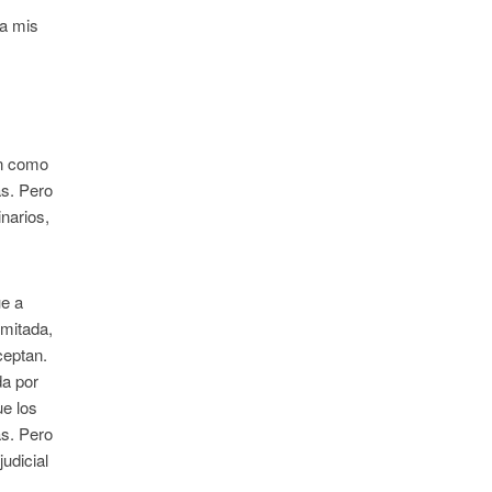
 a mis
ón como
as. Pero
inarios,
ue a
imitada,
ceptan.
da por
ue los
as. Pero
udicial