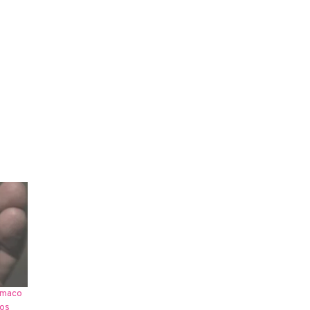
ármaco
tos