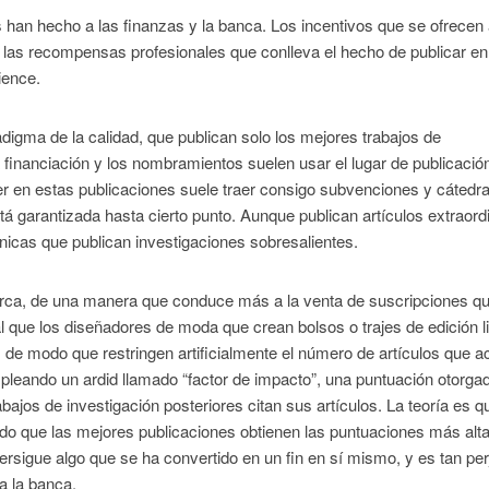
 han hecho a las finanzas y la banca. Los incentivos que se ofrecen
as recompensas profesionales que conlleva el hecho de publicar en
ience.
digma de la calidad, que publican solo los mejores trabajos de
 financiación y los nombramientos suelen usar el lugar de publicaci
recer en estas publicaciones suele traer consigo subvenciones y cátedr
stá garantizada hasta cierto punto. Aunque publican artículos extraord
nicas que publican investigaciones sobresalientes.
rca, de una manera que conduce más a la venta de suscripciones q
l que los diseñadores de moda que crean bolsos o trajes de edición l
e modo que restringen artificialmente el número de artículos que a
leando un ardid llamado “factor de impacto”, una puntuación otorga
ajos de investigación posteriores citan sus artículos. La teoría es q
do que las mejores publicaciones obtienen las puntuaciones más alt
sigue algo que se ha convertido en un fin en sí mismo, y es tan perj
ra la banca.