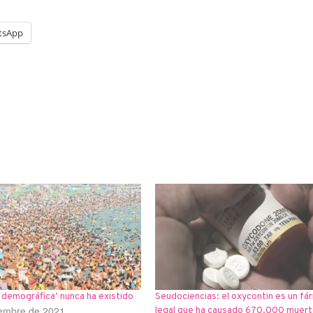
tsApp
demográfica’ nunca ha existido
Seudociencias: el oxycontin es un f
iembre de 2021
legal que ha causado 670.000 muer