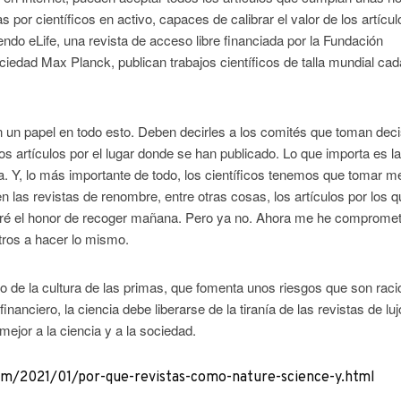
as por científicos en activo, capaces de calibrar el valor de los artícul
ndo eLife, una revista de acceso libre financiada por la Fundación
iedad Max Planck, publican trabajos científicos de talla mundial cad
n un papel en todo esto. Deben decirles a los comités que toman dec
s artículos por el lugar donde se han publicado. Lo que importa es l
ista. Y, lo más importante de todo, los científicos tenemos que tomar m
 las revistas de renombre, entre otras cosas, los artículos por los 
dré el honor de recoger mañana. Pero ya no. Ahora me he compromet
 otros a hacer lo mismo.
io de la cultura de las primas, que fomenta unos riesgos que son rac
inanciero, la ciencia debe liberarse de la tiranía de las revistas de luj
ejor a la ciencia y a la sociedad.
om/2021/01/por-que-revistas-como-nature-science-y.html