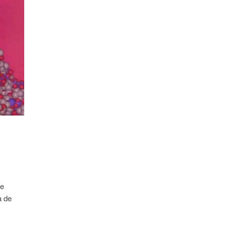
te
a de