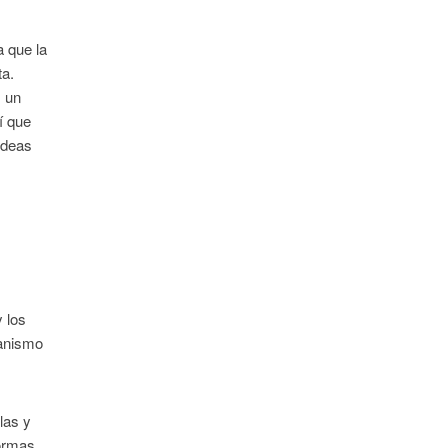
a que la
ta.
s un
í que
ideas
y los
ganismo
las y
normas