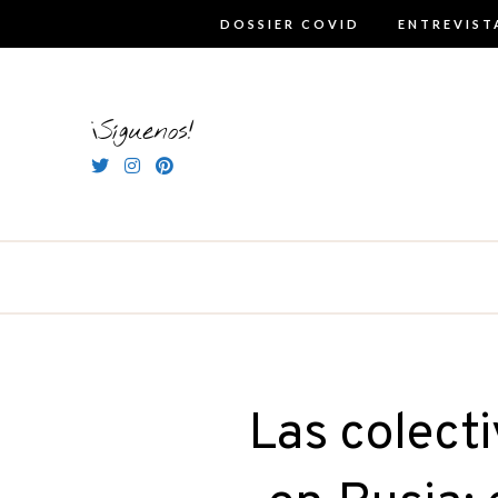
Skip
DOSSIER COVID
ENTREVIST
to
content
¡Síguenos!
Las colect