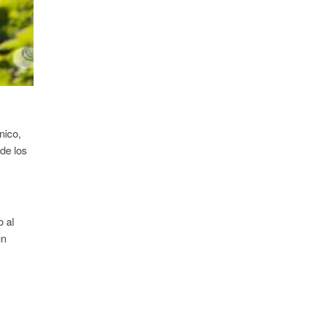
nico,
de los
o al
un