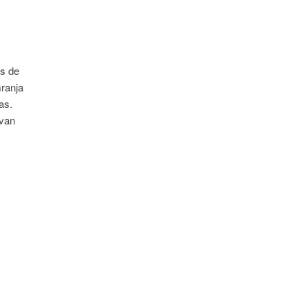
es de
Granja
as.
 van