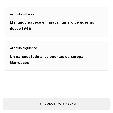
Navegación
Artículo anterior
de
Artículo
El mundo padece el mayor número de guerras
entradas
anterior
desde 1946
Artículo siguiente
Artículo
Un narcoestado a las puertas de Europa:
siguiente:
Marruecos
ARTÍCULOS POR FECHA