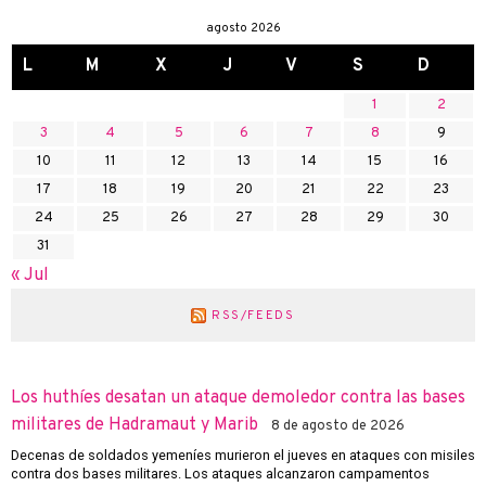
agosto 2026
L
M
X
J
V
S
D
1
2
3
4
5
6
7
8
9
10
11
12
13
14
15
16
17
18
19
20
21
22
23
24
25
26
27
28
29
30
31
« Jul
RSS/FEEDS
Los huthíes desatan un ataque demoledor contra las bases
militares de Hadramaut y Marib
8 de agosto de 2026
Decenas de soldados yemeníes murieron el jueves en ataques con misiles
contra dos bases militares. Los ataques alcanzaron campamentos