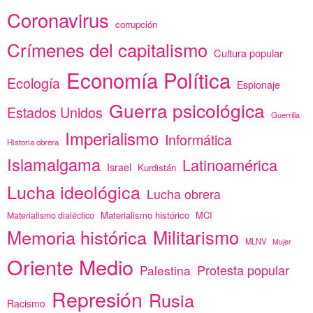
Coronavirus
corrupción
Crímenes del capitalismo
Cultura popular
Economía Política
Ecología
Espionaje
Guerra psicológica
Estados Unidos
Guerrilla
Imperialismo
Informática
Historia obrera
Islamalgama
Latinoamérica
Israel
Kurdistán
Lucha ideológica
Lucha obrera
Materialismo histórico
MCI
Materialismo dialéctico
Memoria histórica
Militarismo
MLNV
Mujer
Oriente Medio
Protesta popular
Palestina
Represión
Rusia
Racismo