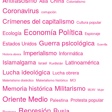
Antifascismo
China
Asia
Colonialismo
Coronavirus
corrupción
Crímenes del capitalismo
Cultura popular
Economía Política
Ecología
Espionaje
Guerra psicológica
Estados Unidos
Guerrilla
Imperialismo
Informática
Historia obrera
Islamalgama
Latinoamérica
Israel
Kurdistán
Lucha ideológica
Lucha obrera
Materialismo histórico
MCI
Materialismo dialéctico
Memoria histórica
Militarismo
MLNV
Mujer
Oriente Medio
Protesta popular
Palestina
Represión
Rusia
Racismo