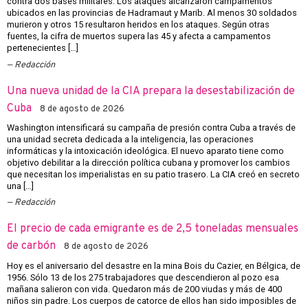
contra dos bases militares. Los ataques alcanzaron campamentos
ubicados en las provincias de Hadramaut y Marib. Al menos 30 soldados
murieron y otros 15 resultaron heridos en los ataques. Según otras
fuentes, la cifra de muertos supera las 45 y afecta a campamentos
pertenecientes […]
Redacción
Una nueva unidad de la CIA prepara la desestabilización de
Cuba
8 de agosto de 2026
Washington intensificará su campaña de presión contra Cuba a través de
una unidad secreta dedicada a la inteligencia, las operaciones
informáticas y la intoxicación ideológica. El nuevo aparato tiene como
objetivo debilitar a la dirección política cubana y promover los cambios
que necesitan los imperialistas en su patio trasero. La CIA creó en secreto
una […]
Redacción
El precio de cada emigrante es de 2,5 toneladas mensuales
de carbón
8 de agosto de 2026
Hoy es el aniversario del desastre en la mina Bois du Cazier, en Bélgica, de
1956. Sólo 13 de los 275 trabajadores que descendieron al pozo esa
mañana salieron con vida. Quedaron más de 200 viudas y más de 400
niños sin padre. Los cuerpos de catorce de ellos han sido imposibles de