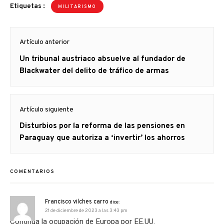
Etiquetas :
MILITARISMO
Navegación
Artículo anterior
de
Artículo
Un tribunal austriaco absuelve al fundador de
entradas
anterior
Blackwater del delito de tráfico de armas
Artículo siguiente
Artículo
Disturbios por la reforma de las pensiones en
siguiente:
Paraguay que autoriza a ‘invertir’ los ahorros
COMENTARIOS
Francisco vilches carro
dice:
21 de diciembre de 2023 a las 3:43 pm
Continúa la ocupación de Europa por EE.UU.