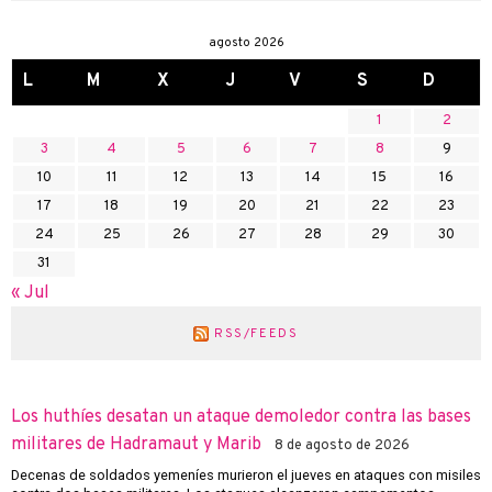
agosto 2026
L
M
X
J
V
S
D
1
2
3
4
5
6
7
8
9
10
11
12
13
14
15
16
17
18
19
20
21
22
23
24
25
26
27
28
29
30
31
« Jul
RSS/FEEDS
Los huthíes desatan un ataque demoledor contra las bases
militares de Hadramaut y Marib
8 de agosto de 2026
Decenas de soldados yemeníes murieron el jueves en ataques con misiles