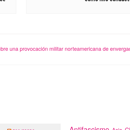
ubre una provocación militar norteamericana de enverga
Antifascismo
C
Asia