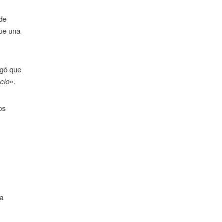
 de
fue una
egó que
ecio
«.
os
ta