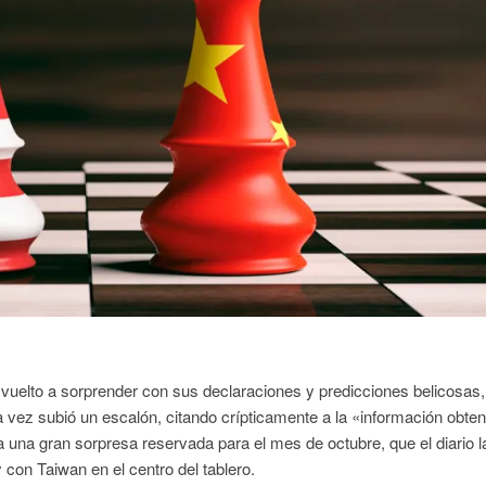
a vuelto a sorprender con sus declaraciones y predicciones belicosas
a vez subió un escalón, citando crípticamente a la «información obte
 una gran sorpresa reservada para el mes de octubre, que el diario l
y con Taiwan en el centro del tablero.