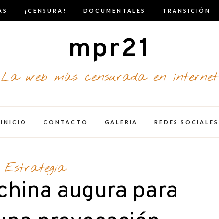
AS
¡CENSURA!
DOCUMENTALES
TRANSICIÓN
mpr21
La web más censurada en internet
INICIO
CONTACTO
GALERIA
REDES SOCIALES
Estrategia
china augura para