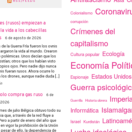
RSS/FEEDS
Coronavir
Colonialismo
corrupción
es (rusos) empiezan a
Crímenes del
a vida a los cabecillas
s
6 de agosto de 2026
capitalismo
de la Guerra Fría fueron los ovnis
argaron la vida al mundo. Crearon
Ecología
Cultura popular
e polémicas. Unos decían que los
Economía Políti
istían; otros que los habían visto
opios ojos. Pero nadie dijo nunca
nis fueran rusos. Ahora ocurre lo
Estados Unidos
Espionaje
los drones, aunque nadie duda […]
ón
Guerra psicológi
solo compra gas ruso
6 de
Imperi
Guerrilla
Historia obrera
 2026
Islamalg
Informática
mes de julio Bélgica obtuvo todo su
a que, a través de la red fluye a
Latinoamé
Pero a partir de enero del año que
Israel
Kurdistán
 en vigor la prohibición de la Unión
Lucha ideológica
 pesar de ello, la dependencia de