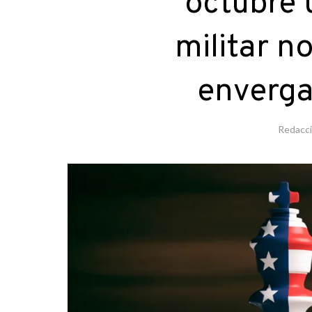
octubre 
militar n
enverga
Redacc