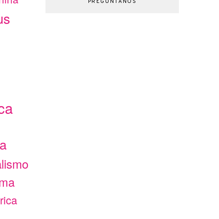
PREGÚNTANOS
us
ca
ca
alismo
ama
rica