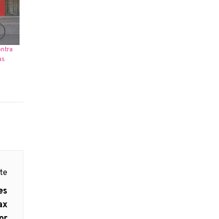
ntra
as
nte
es
ax
or