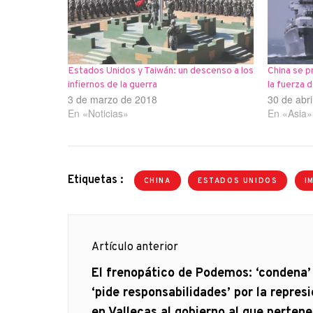
Estados Unidos y Taiwán: un descenso a los
China se p
infiernos de la guerra
la fuerza 
3 de marzo de 2018
30 de abr
En «Noticias»
En «Asia»
Etiquetas :
CHINA
ESTADOS UNIDOS
I
Navegación
Artículo anterior
de
Artículo
El frenopático de Podemos: ‘condena’
anterior
‘pide responsabilidades’ por la repres
entradas
en Vallecas al gobierno al que perten