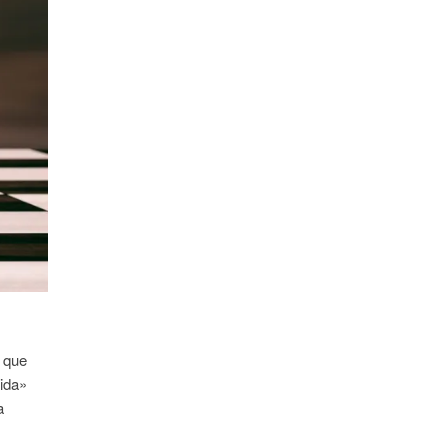
, que
nida»
a