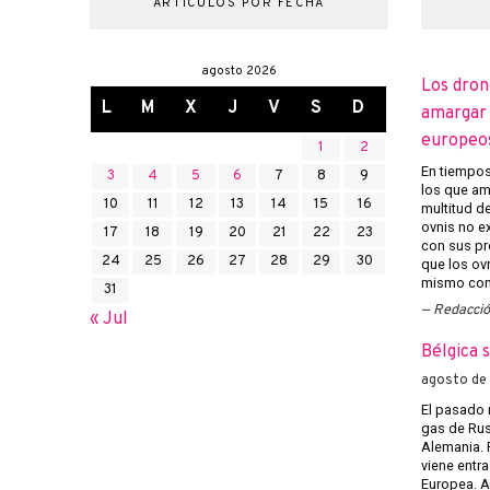
ARTÍCULOS POR FECHA
agosto 2026
Los dron
L
M
X
J
V
S
D
amargar l
europeo
1
2
En tiempos 
3
4
5
6
7
8
9
los que am
10
11
12
13
14
15
16
multitud d
ovnis no ex
17
18
19
20
21
22
23
con sus pr
24
25
26
27
28
29
30
que los ov
mismo con 
31
Redacci
« Jul
Bélgica 
agosto de
El pasado 
gas de Rusi
Alemania. 
viene entra
Europea. A