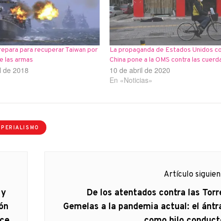
repara para recuperar Taiwan por
La propaganda de Estados Unidos co
de las armas
China pone a la OMS contra las cuerd
il de 2018
10 de abril de 2020
En «Noticias»
MPERIALISMO
Artículo siguie
Artículo
 y
De los atentados contra las Torr
siguiente:
ión
Gemelas a la pandemia actual: el ántr
ece
como hilo conduct