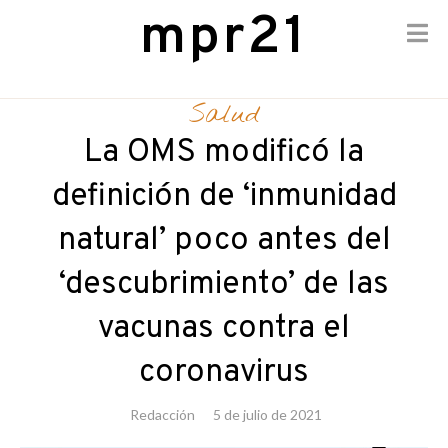
mpr21
Skip
to
Salud
content
La OMS modificó la
definición de ‘inmunidad
natural’ poco antes del
‘descubrimiento’ de las
vacunas contra el
coronavirus
Redacción
5 de julio de 2021