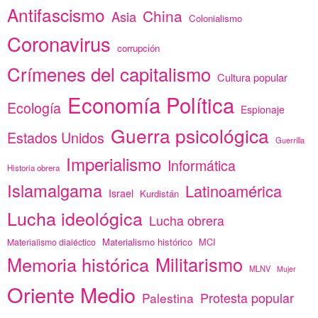
Antifascismo
China
Asia
Colonialismo
Coronavirus
corrupción
Crímenes del capitalismo
Cultura popular
Economía Política
Ecología
Espionaje
Guerra psicológica
Estados Unidos
Guerrilla
Imperialismo
Informática
Historia obrera
Islamalgama
Latinoamérica
Israel
Kurdistán
Lucha ideológica
Lucha obrera
Materialismo histórico
MCI
Materialismo dialéctico
Memoria histórica
Militarismo
MLNV
Mujer
Oriente Medio
Protesta popular
Palestina