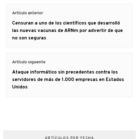
Navegación
Artículo anterior
de
Artículo
Censuran a uno de los científicos que desarrolló
entradas
anterior
las nuevas vacunas de ARNm por advertir de que
no son seguras
Artículo siguiente
Artículo
Ataque informático sin precedentes contra los
siguiente:
servidores de más de 1.000 empresas en Estados
Unidos
ARTÍCULOS POR FECHA