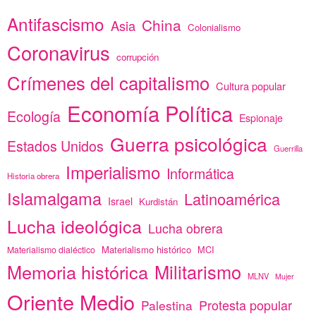
Antifascismo
China
Asia
Colonialismo
Coronavirus
corrupción
Crímenes del capitalismo
Cultura popular
Economía Política
Ecología
Espionaje
Guerra psicológica
Estados Unidos
Guerrilla
Imperialismo
Informática
Historia obrera
Islamalgama
Latinoamérica
Israel
Kurdistán
Lucha ideológica
Lucha obrera
Materialismo histórico
MCI
Materialismo dialéctico
Memoria histórica
Militarismo
MLNV
Mujer
Oriente Medio
Protesta popular
Palestina