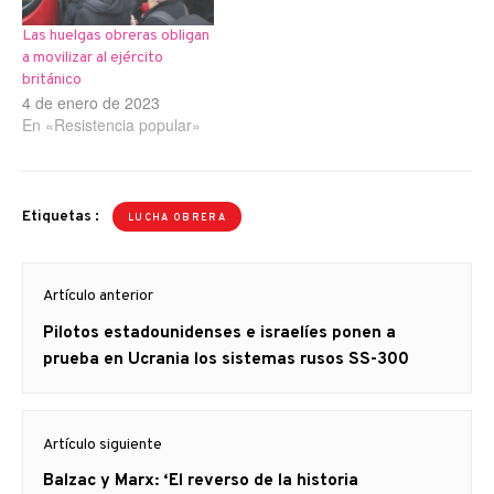
Las huelgas obreras obligan
a movilizar al ejército
británico
4 de enero de 2023
En «Resistencia popular»
Etiquetas :
LUCHA OBRERA
Navegación
Artículo anterior
de
Artículo
Pilotos estadounidenses e israelíes ponen a
entradas
anterior
prueba en Ucrania los sistemas rusos SS-300
Artículo siguiente
Artículo
Balzac y Marx: ‘El reverso de la historia