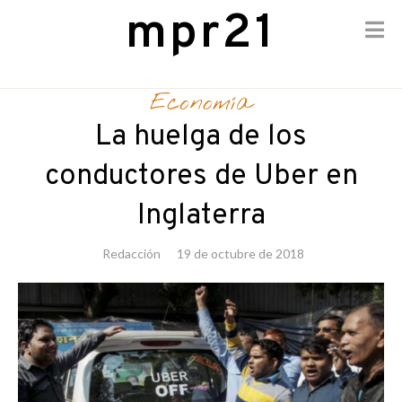
mpr21
Skip
to
Economía
content
La huelga de los
conductores de Uber en
Inglaterra
Redacción
19 de octubre de 2018