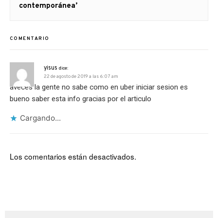
siguiente:
contemporánea’
COMENTARIO
yisus
dice:
22 de agosto de 2019 a las 6:07 am
aveces la gente no sabe como en uber iniciar sesion es
bueno saber esta info gracias por el articulo
Cargando...
Los comentarios están desactivados.