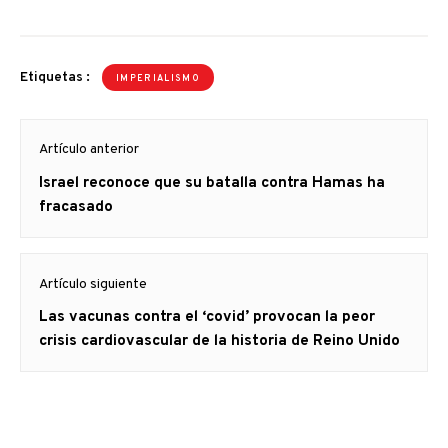
Etiquetas :
IMPERIALISMO
Navegación
Artículo anterior
de
Artículo
Israel reconoce que su batalla contra Hamas ha
entradas
anterior
fracasado
Artículo siguiente
Artículo
Las vacunas contra el ‘covid’ provocan la peor
siguiente:
crisis cardiovascular de la historia de Reino Unido