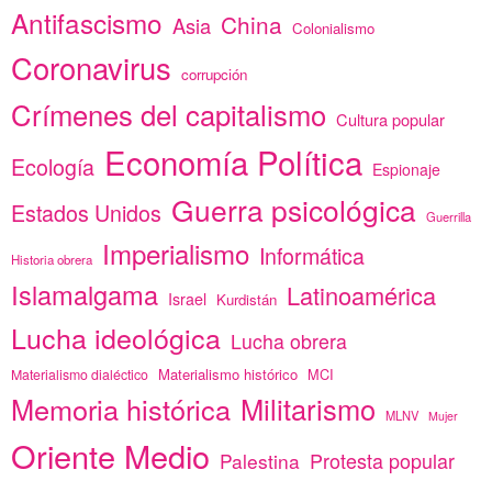
Antifascismo
China
Asia
Colonialismo
Coronavirus
corrupción
Crímenes del capitalismo
Cultura popular
Economía Política
Ecología
Espionaje
Guerra psicológica
Estados Unidos
Guerrilla
Imperialismo
Informática
Historia obrera
Islamalgama
Latinoamérica
Israel
Kurdistán
Lucha ideológica
Lucha obrera
Materialismo histórico
MCI
Materialismo dialéctico
Memoria histórica
Militarismo
MLNV
Mujer
Oriente Medio
Protesta popular
Palestina