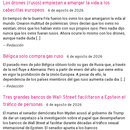
Los drones (rusos) empiezan a amargar la vida a los
cabecillas europeos
6 de agosto de 2026
En tiempos de la Guerra Fría fueron los ovnis los que amargaron la vida al
mundo. Crearon multitud de polémicas. Unos decían que los ovnis no
existían; otros que los habían visto con sus propios ojos. Pero nadie dijo
nunca que los ovnis fueran rusos. Ahora ocurre lo mismo con los drones,
aunque nadie duda […]
Redacción
Bélgica solo compra gas ruso
6 de agosto de 2026
El pasado mes de julio Bélgica obtuvo todo su gas de Rusia que, a través
de la red fluye a Alemania. Pero a partir de enero del año que viene entra
en vigor la prohibición de la Unión Europea. A pesar de ello, la
dependencia de los países miembros del gas ruso aumenta cada dia. […]
Redacción
Tres grandes bancos de Wall Street facilitaron a Epstein el
tráfico de personas
6 de agosto de 2026
El martes el senador demócrata Ron Wyden acusó al gobierno de Trump
de dar un carpetazo a la investigación sobre el papel que desempeñaron
los bancos de Wall Street al facilitar durante décadas el tráfico sexual
internacional de Epstein. El senador apunta a los bancos