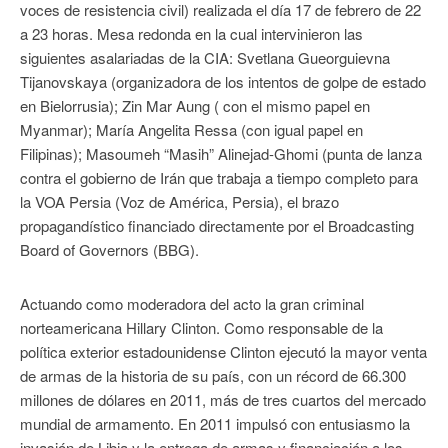
voces de resistencia civil) realizada el día 17 de febrero de 22
a 23 horas. Mesa redonda en la cual intervinieron las
siguientes asalariadas de la CIA: Svetlana Gueorguievna
Tijanovskaya (organizadora de los intentos de golpe de estado
en Bielorrusia); Zin Mar Aung ( con el mismo papel en
Myanmar); María Angelita Ressa (con igual papel en
Filipinas); Masoumeh “Masih” Alinejad-Ghomi (punta de lanza
contra el gobierno de Irán que trabaja a tiempo completo para
la VOA Persia (Voz de América, Persia), el brazo
propagandístico financiado directamente por el Broadcasting
Board of Governors (BBG).
Actuando como moderadora del acto la gran criminal
norteamericana Hillary Clinton. Como responsable de la
política exterior estadounidense Clinton ejecutó la mayor venta
de armas de la historia de su país, con un récord de 66.300
millones de dólares en 2011, más de tres cuartos del mercado
mundial de armamento. En 2011 impulsó con entusiasmo la
invasión de Libia y la entrega de armas y financiación a los