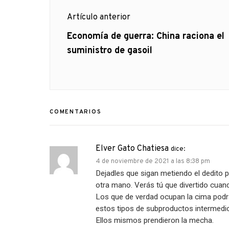
Navegación
Artículo anterior
de
Artículo
Economía de guerra: China raciona el
anterior
suministro de gasoil
entradas
COMENTARIOS
Elver Gato Chatiesa
dice:
4 de noviembre de 2021 a las 8:38 pm
Dejadles que sigan metiendo el dedito p
otra mano. Verás tú que divertido cuando
Los que de verdad ocupan la cima podr
estos tipos de subproductos intermedi
Ellos mismos prendieron la mecha.