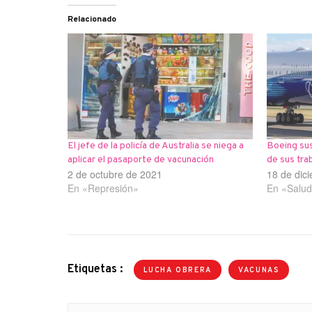
Relacionado
El jefe de la policía de Australia se niega a
Boeing sus
aplicar el pasaporte de vacunación
de sus tra
2 de octubre de 2021
18 de dic
En «Represión»
En «Salu
Etiquetas :
LUCHA OBRERA
VACUNAS