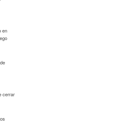
o en
uego
 de
e cerrar
los