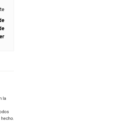
nte
de
de
er
n la
todos
n hecho.