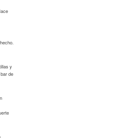
Hace
 hecho.
illas y
 bar de
on
uerte
s