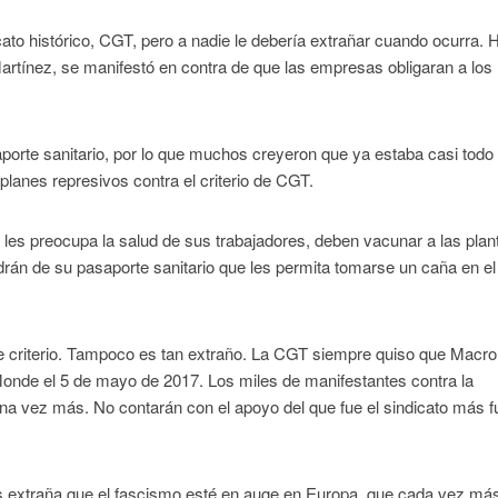
ato histórico, CGT, pero a nadie le debería extrañar cuando ocurra. 
Martínez, se manifestó en contra de que las empresas obligaran a los
porte sanitario, por lo que muchos creyeron que ya estaba casi todo
lanes represivos contra el criterio de CGT.
les preocupa la salud de sus trabajadores, deben vacunar a las plant
drán de su pasaporte sanitario que les permita tomarse un caña en el
criterio. Tampoco es tan extraño. La CGT siempre quiso que Macr
e Monde el 5 de mayo de 2017. Los miles de manifestantes contra la
 una vez más. No contarán con el apoyo del que fue el sindicato más f
es extraña que el fascismo esté en auge en Europa, que cada vez má